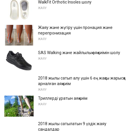
WalkFit Orthotic Insoles шолу
ЖАЯУ
Жаяу және жүгіру үшін пронация және
перепронизация
ЖАЯУ
SAS Walking және жайлылық аяқ киімін шолу
ЖАЯУ
2018 жылы сатып алу үшін 6 ең жақсы жарысқа
арналған аяқ киім
ЖАЯУ
Триллерді ұратын аяқ киім
ЖАЯУ
2018 жылы сатылатын 9 үздік жаяу
сандалдар