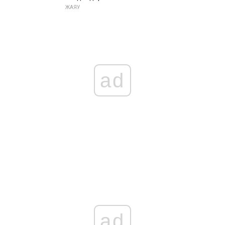
ЖАЯУ
ad
ad