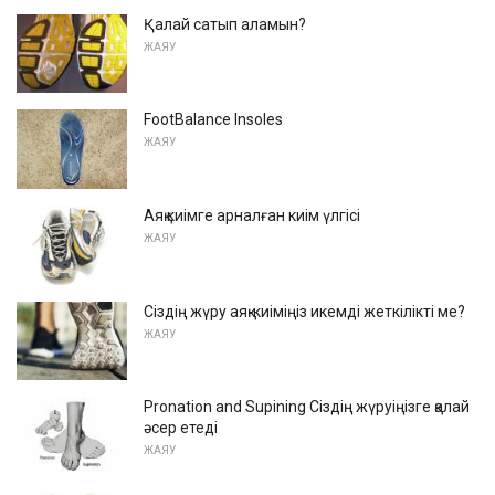
Қалай сатып аламын?
ЖАЯУ
FootBalance Insoles
ЖАЯУ
Аяқ киімге арналған киім үлгісі
ЖАЯУ
Сіздің жүру аяқ-киіміңіз икемді жеткілікті ме?
ЖАЯУ
Pronation and Supining Сіздің жүруіңізге қалай
әсер етеді
ЖАЯУ