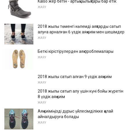
Kalso жер бетін - артықшылықтары бар етік
ЖАЯУ
2018 жылы төменгі көлемді аяқтарды сатып
алуға арналған 6 үздік аяқ киім мен шешімдер
ЖАЯУ
Беткі кірістірулерден аяқ проблемалары
ЖАЯУ
2018 жылы сатып алған 9 үздік аяқ киім
ЖАЯУ
2018 жылы сатып алу үшін күні бойы жүретін
8 үздік аяқ киім
ЖАЯУ
Аяқ киіміңізді дұрыс үйлесімділікке қалай
айналдыруға болады
ЖАЯУ