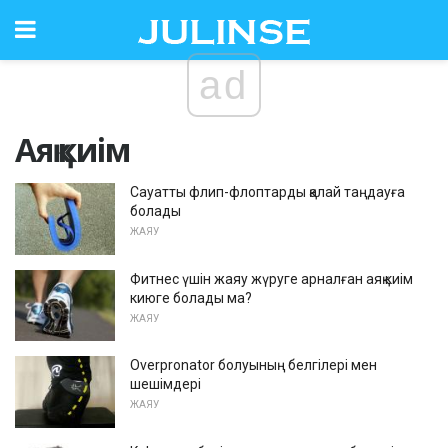
ad
Аяқ киім
Сауатты флип-флоптарды қалай таңдауға
болады
ЖАЯУ
Фитнес үшін жаяу жүруге арналған аяқ киім
киюге болады ма?
ЖАЯУ
Overpronator болуының белгілері мен
шешімдері
ЖАЯУ