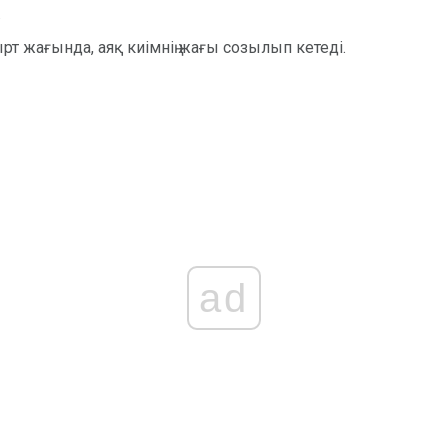
.
сырт жағында, аяқ киімнің жағы созылып кетеді.
ad