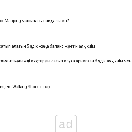
s FootMapping машинасы пайдалы ма?
атып алатын 5 үздік жаңа баланс жүретін аяқ киім
өменгі көлемді аяқтарды сатып алуға арналған 6 үздік аяқ киім ме
Fingers Walking Shoes шолу
ad