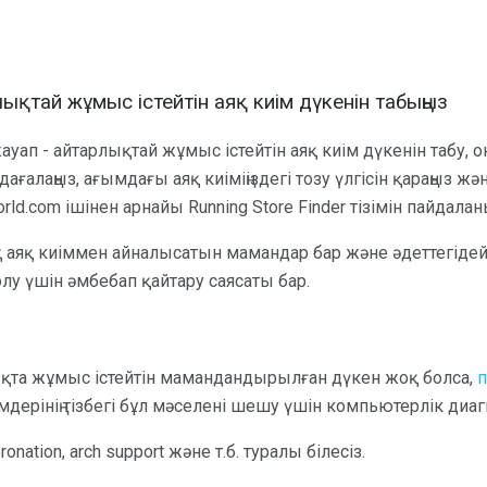
ықтай жұмыс істейтін аяқ киім дүкенін табыңыз
уап - айтарлықтай жұмыс істейтін аяқ киім дүкенін табу,
адағалаңыз, ағымдағы аяқ киіміңіздегі тозу үлгісін қараңыз жә
rld.com ішінен арнайы Running Store Finder тізімін пайдалан
аяқ киіммен айналысатын мамандар бар және әдеттегідей а
у үшін әмбебап қайтару саясаты бар.
қта жұмыс істейтін мамандандырылған дүкен жоқ болса,
п
імдерінің тізбегі бұл мәселені шешу үшін компьютерлік ди
onation, arch support және т.б. туралы білесіз.