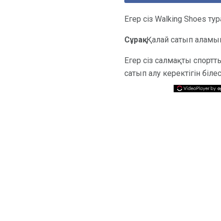
Егер сіз Walking Shoes ту
Сұрақ:
Қалай сатып аламы
Егер сіз салмақты спортт
сатып алу керектігін біле