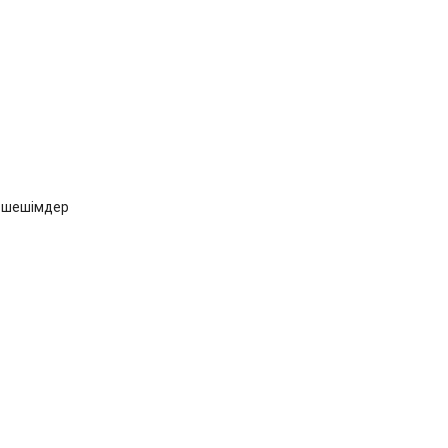
н шешімдер