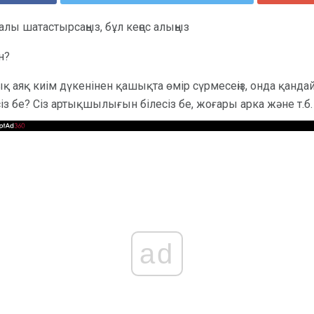
ралы шатастырсаңыз, бұл кеңес алыңыз
н?
ық аяқ киім дүкенінен қашықта өмір сүрмесеңіз, онда қанда
сіз бе? Сіз артықшылығын білесіз бе, жоғары арка және т.б.
ad