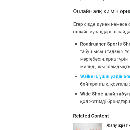
Онлайн аяқ киімін ор
Егер сізде дүкен немесе 
онлайн құралдарын пайд
Roadrunner Sports Sh
табушысын таңдаңыз. Ұ
мәртебесін, арка түрін
мильді, жылдамдықты жә
Walkers үшін үздік аяқ
бейтараптық, қозғалыс
Wide Shoe қалай табу
қол жетімді брендтер 
Related Content
Жаяу жүреті