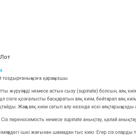
і Лот
і
лай тоздырғаныңызға қараңызшы.
тты жүруіңізді немесе астын сызу (supinate) болсын, аяқ киім
ұл сізге қозғалысты басқаратын аяқ киім, бейтарап аяқ ки
тайды. Жаңа аяқ киім сатып алу кезінде ескі аяқтарыңызды 
: Сіз переносимость немесе supinate анықтау, қалай анықтауға
киіміңіздегі ішкі жағынан шамадан тыс кию. Егер сіз оларды т