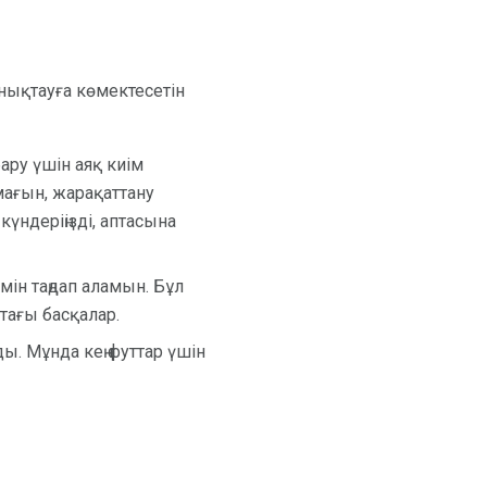
анықтауға көмектесетін
бару үшін аяқ киім
лмағын, жарақаттану
күндеріңізді, аптасына
імін таңдап аламын. Бұл
тағы басқалар.
ы. Мұнда кең футтар үшін