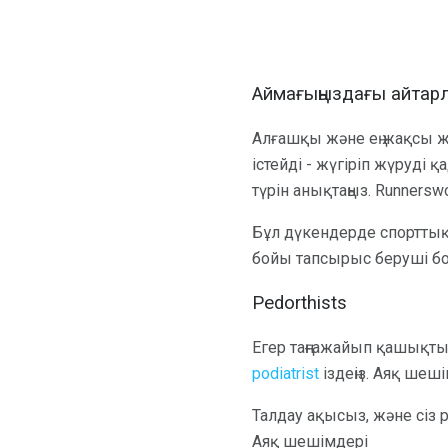
Аймағыңыздағы айтарл
Алғашқы және ең жақсы жа
істейді - жүгіріп жүруді қ
түрін анықтаңыз. Runnerswo
Бұл дүкендерде спорттық 
бойы тапсырыс беруші бол
Pedorthists
Егер таңғажайып қашықты
podiatrist
іздеңіз. Аяқ шеш
Талдау ақысыз, және сіз pr
Аяқ шешімдері