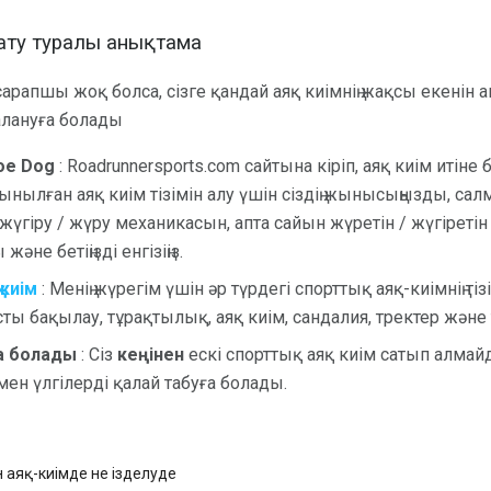
нату туралы анықтама
сарапшы жоқ болса, сізге қандай аяқ киімнің жақсы екенін 
алануға болады
oe Dog
: Roadrunnersports.com сайтына кіріп, аяқ киім итіне 
сынылған аяқ киім тізімін алу үшін сіздің жынысыңызды, са
, жүгіру / жүру механикасын, апта сайын жүретін / жүгіретін 
не бетіңізді енгізіңіз.
 киім
: Менің жүрегім үшін әр түрдегі спорттық аяқ-киімнің тіз
ты бақылау, тұрақтылық, аяқ киім, сандалия, тректер және 
ға болады
: Сіз
кеңінен
ескі спорттық аяқ киім сатып алмайд
мен үлгілерді қалай табуға болады.
н аяқ-киімде не ізделуде