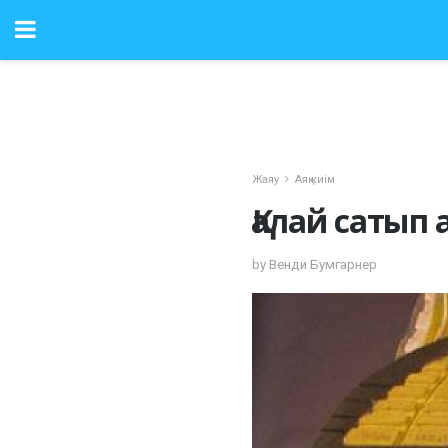
Жаяу
Аяқ киім
Қалай сатып
by Венди Бумгарнер