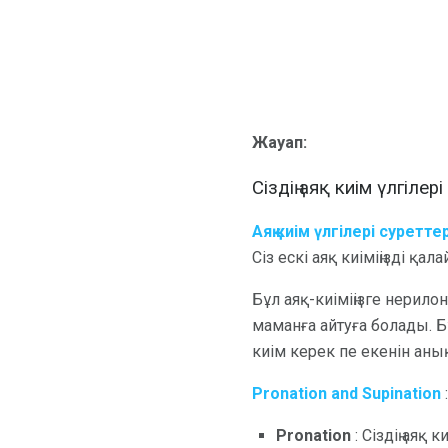
Жауап:
Сіздің аяқ киім үлгілер
Аяқ киім үлгілері суреттер
Сіз ескі аяқ киіміңізді қа
Бұл аяқ-киіміңізге нерилон
маманға айтуға болады. Б
киім керек пе екенін анық
Pronation and Supination
Pronation
: Сіздің аяқ 