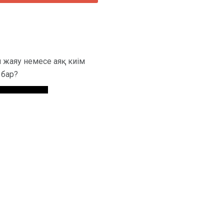
й жаяу немесе аяқ киім
 бар?