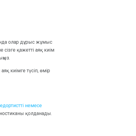
 онда олар дұрыс жұмыс
не сізге қажетті аяқ киім
ыңыз.
яқ киімге түсіп, өмір
едортистті немесе
агностиканы қолданады.