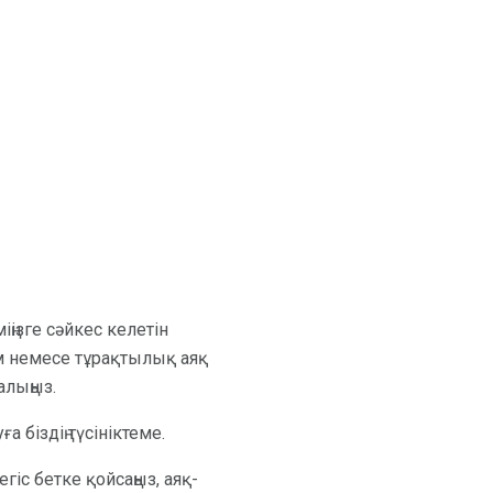
іңізге сәйкес келетін
ім немесе тұрақтылық аяқ
алыңыз.
 біздің түсініктеме.
егіс бетке қойсаңыз, аяқ-