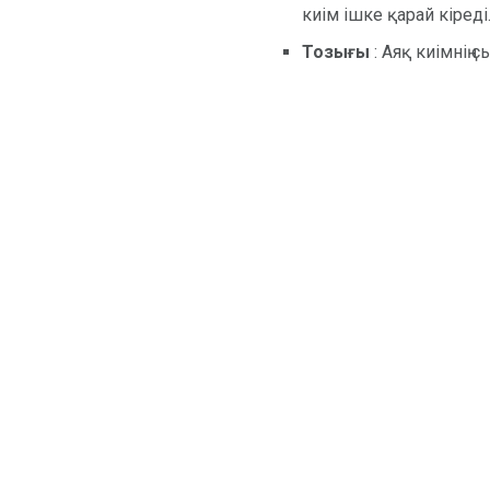
киім ішке қарай кіреді
Тозығы
: Аяқ киімнің 