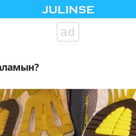
ad
 аламын?