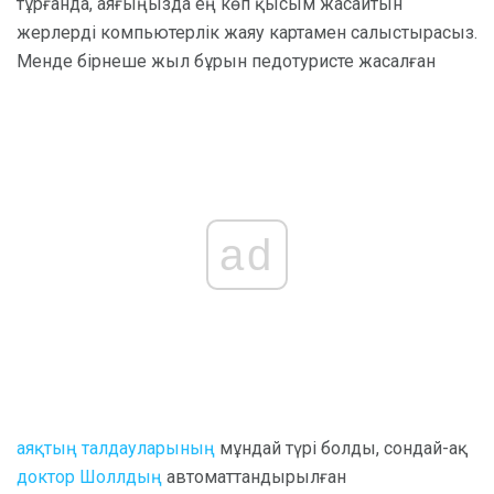
тұрғанда, аяғыңызда ең көп қысым жасайтын
жерлерді компьютерлік жаяу картамен салыстырасыз.
Менде бірнеше жыл бұрын педотуристе жасалған
ad
аяқтың талдауларының
мұндай түрі болды, сондай-ақ
доктор Шоллдың
автоматтандырылған