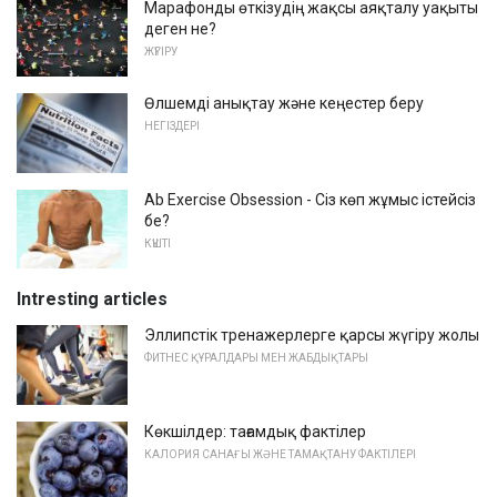
Марафонды өткізудің жақсы аяқталу уақыты
деген не?
ЖҮГІРУ
Өлшемді анықтау және кеңестер беру
НЕГІЗДЕРІ
Ab Exercise Obsession - Сіз көп жұмыс істейсіз
бе?
КҮШТІ
Intresting articles
Эллипстік тренажерлерге қарсы жүгіру жолы
ФИТНЕС ҚҰРАЛДАРЫ МЕН ЖАБДЫҚТАРЫ
Көкшілдер: тағамдық фактілер
КАЛОРИЯ САНАҒЫ ЖӘНЕ ТАМАҚТАНУ ФАКТІЛЕРІ