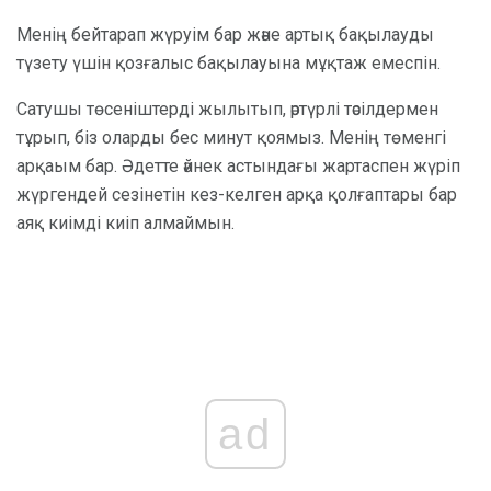
Менің бейтарап жүруім бар және артық бақылауды
түзету үшін қозғалыс бақылауына мұқтаж емеспін.
Сатушы төсеніштерді жылытып, әртүрлі тәсілдермен
тұрып, біз оларды бес минут қоямыз. Менің төменгі
арқаым бар. Әдетте әйнек астындағы жартаспен жүріп
жүргендей сезінетін кез-келген арқа қолғаптары бар
аяқ киімді киіп алмаймын.
ad