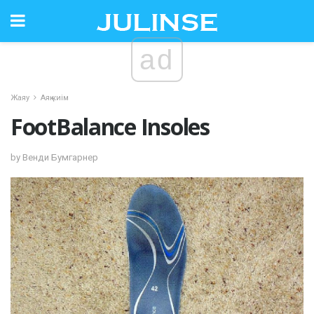
ad
Жаяу
Аяқ киім
FootBalance Insoles
by Венди Бумгарнер