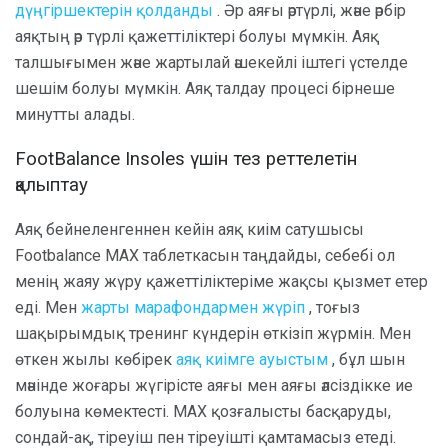
дүңгіршектерін қолданды
. Әр аяғы әртүрлі, және әрбір
аяқтың әр түрлі қажеттіліктері болуы мүмкін. Аяқ
талшығымен және жартылай әшекейлі іштегі үстелде
шешім болуы мүмкін. Аяқ талдау процесі бірнеше
минутты алады.
FootBalance Insoles үшін тез реттелетін
қалыптау
Аяқ бейнеленгеннен кейін аяқ киім сатушысы
Footbalance MAX таблеткасын таңдайды, себебі ол
менің жаяу жүру қажеттіліктеріме жақсы қызмет етер
еді. Мен
жарты марафондармен жүріп
, тоғыз
шақырымдық тренинг күндерін өткізіп жүрмін. Мен
өткен жылы көбірек
аяқ киімге ауыстым
, бұл шын
мәнінде жоғары жүгірісте аяғы мен аяғы әлсіздікке ие
болуына көмектесті. MAX қозғалысты басқаруды,
сондай-ақ, тіреуіш пен тіреуішті қамтамасыз етеді.