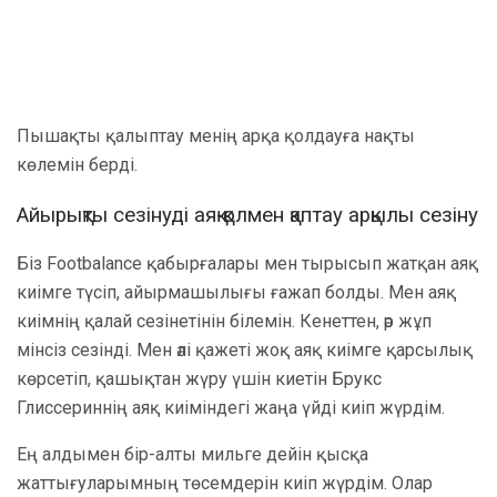
Пышақты қалыптау менің арқа қолдауға нақты
көлемін берді.
Айырықты сезінуді аяқ-қолмен қаптау арқылы сезіну
Біз Footbalance қабырғалары мен тырысып жатқан аяқ
киімге түсіп, айырмашылығы ғажап болды. Мен аяқ
киімнің қалай сезінетінін білемін. Кенеттен, әр жұп
мінсіз сезінді. Мен әлі қажеті жоқ аяқ киімге қарсылық
көрсетіп, қашықтан жүру үшін киетін Брукс
Глиссериннің аяқ киіміндегі жаңа үйді киіп жүрдім.
Ең алдымен бір-алты мильге дейін қысқа
жаттығуларымның төсемдерін киіп жүрдім. Олар