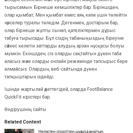
тырысамын. Бірнеше кемшіліктер бар. Біріншіден,
олар қымбат; Мен қымбат емес аяқ киім үшін төлейтін
нәрселер туралы төледім. Дегенмен, достарым бар,
олар бірнеше жұпты сынап, қателіктермен дұрыс
табуға тырысады. Бұл сіздің табаныңыздың біреуіне
сәйкес келетін заттарды алудың арзан нұсқасы болуы
мүмкін. Екіншіден, сіз оларды сақтайтын дүкен таба
аласыз және оларды онлайн режимінде тапсырыс бере
алмайсыз. Олардың веб-сайтында дүкен
тапқыштарын іздейді.
Ішінде жартылай әдеттегідей, оларда FootBalance
QuickFit кірістері бар.
Өндірушінің сайты
Related Content
Неліктен спортпен шұғылданатын