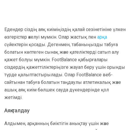
Едендер сіздің аяқ киіміңіздің қалай сезінетініне үлкен
өзгерістер әкелуі мүмкін. Олар жастық пен
арқа
сүйектерін қосады. Дегенмен, табаныңызды табуға
болатын көптеген сынақ және қателіктерді сатып алу
қажет болуы мүмкін. FootBalance қабырғалары
сіздердің қажеттіліктеріңізге жауап беру үшін орынды
түрде қалыптастырылады. Олар FootBalance веб-
сайтынан табуға болатын таңдаулы атлетикалық және
ашық аяқ киім бөлшек сауда дүкендерінде қол
жетімді.
Аяқ талдау
Алдымен, арқанның биіктігін анықтау үшін және