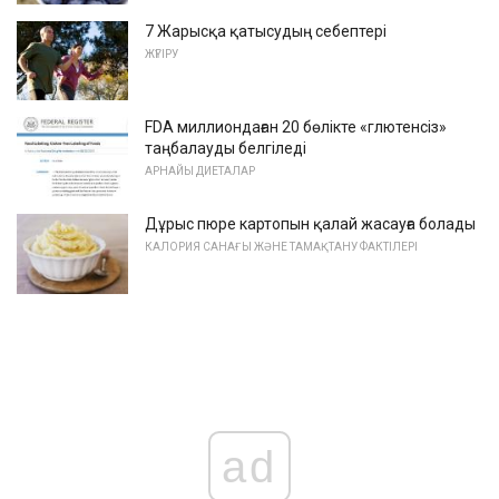
7 Жарысқа қатысудың себептері
ЖҮГІРУ
FDA миллиондаған 20 бөлікте «глютенсіз»
таңбалауды белгіледі
АРНАЙЫ ДИЕТАЛАР
Дұрыс пюре картопын қалай жасауға болады
КАЛОРИЯ САНАҒЫ ЖӘНЕ ТАМАҚТАНУ ФАКТІЛЕРІ
ad