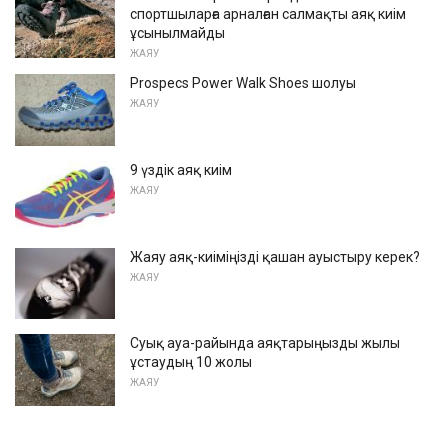
спортшыларға арналған салмақты аяқ киім
ұсынылмайды
ЖАЯУ
Prospecs Power Walk Shoes шолуы
ЖАЯУ
9 үздік аяқ киім
ЖАЯУ
Жаяу аяқ-киіміңізді қашан ауыстыру керек?
ЖАЯУ
Суық ауа-райында аяқтарыңызды жылы
ұстаудың 10 жолы
ЖАЯУ