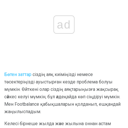
ad
Бөтен заттар
сіздің аяқ киіміңізді немесе
төсектеріңізді ауыстырған кезде проблема болуы
мүмкін. Өйткені олар сіздің аяқтарыңызға жақсырақ
сәйкес келуі мүмкін, бұл әлдеқайда көп сіңдіруі мүмкін.
Мен Footbalance қабықшаларын қолданып, ешқандай
жаңылыспадым.
Келесі бірнеше жылда және жылына оннан астам