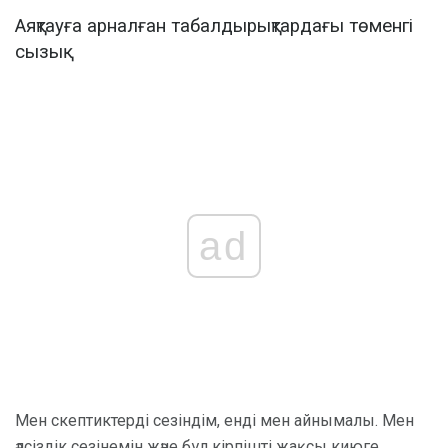
Аяқтауға арналған табалдырықтардағы төменгі
сызық
ad
Мен скептиктерді сезіндім, енді мен айнымалы. Мен
әлсіздік сезінемін және бұл кірпішті жақсы киюге