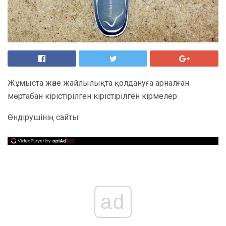
Жұмыста және жайлылықта қолдануға арналған
мөртабан кірістірілген кірістірілген кірмелер
Өндірушінің сайты
ad