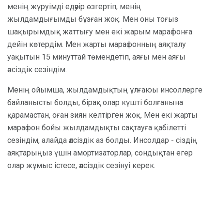
менің жүруімді едәуір өзгертіп, менің
жылдамдығымды бұзған жоқ. Мен оны тоғыз
шақырымдық жаттығу мен екі жарым марафонға
дейін көтердім. Мен жарты марафонның аяқталу
уақытын 15 минуттай төмендетіп, аяғы мен аяғы
әлсіздік сезіндім.
Менің ойымша, жылдамдықтың ұлғаюы инсоллерге
байланысты болды, бірақ олар күшті болғанына
қарамастан, оған зиян келтірген жоқ. Мен екі жарты
марафон бойы жылдамдықты сақтауға қабілетті
сезіндім, алайда әлсіздік аз болды. Инсолдар - сіздің
аяқтарыңыз үшін амортизаторлар, сондықтан егер
олар жұмыс істесе, әлсіздік сезінуі керек.