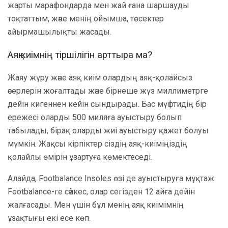
жарты марафондарда мен жай ғана шаршауды
тоқтаттым, және менің ойымша, төсектер
айырмашылықты жасады.
Аяқ киімнің тіршілігін арттыра ма?
Жаяу жүру және аяқ киім олардың аяқ-қолайсыз
әсерлерін жоғалтады және бірнеше жүз миллиметрге
дейін кигеннен кейін сындырады. Бас мүфтидің бір
ережесі оларды 500 миляға ауыстыру болып
табылады, бірақ оларды жиі ауыстыру қажет болуы
мүмкін. Жақсы кірпіктер сіздің аяқ-киіміңіздің
қолайлы өмірін ұзартуға көмектеседі.
Алайда, Footbalance Insoles өзі де ауыстыруға мұқтаж.
Footbalance-ге сәйкес, олар сегізден 12 айға дейін
жалғасады. Мен үшін бұл менің аяқ киімімнің
ұзақтығы екі есе көп.