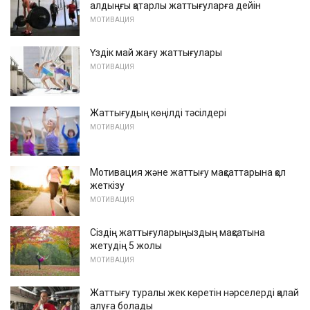
алдыңғы қатарлы жаттығуларға дейін
МОТИВАЦИЯ
Үздік май жағу жаттығулары
МОТИВАЦИЯ
Жаттығудың көңілді тәсілдері
МОТИВАЦИЯ
Мотивация және жаттығу мақсаттарына қол
жеткізу
МОТИВАЦИЯ
Сіздің жаттығуларыңыздың мақсатына
жетудің 5 жолы
МОТИВАЦИЯ
Жаттығу туралы жек көретін нәрселерді қалай
алуға болады