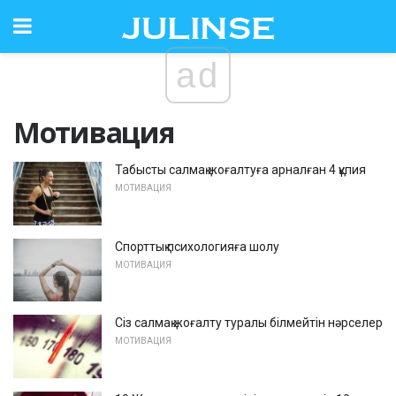
ad
Мотивация
Табысты салмақ жоғалтуға арналған 4 құпия
МОТИВАЦИЯ
Спорттық психологияға шолу
МОТИВАЦИЯ
Сіз салмақ жоғалту туралы білмейтін нәрселер
МОТИВАЦИЯ