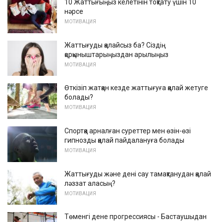
10 Жаттығыңыз келетінін тоқтату үшін 10
нәрсе
МОТИВАЦИЯ
Жаттығуды қалайсыз ба? Сіздің
қорқыныштарыңыздан арылыңыз
МОТИВАЦИЯ
Өткізіп жатқан кезде жаттығуға қалай жетуге
болады?
МОТИВАЦИЯ
Спортқа арналған суреттер мен өзін-өзі
гипнозды қалай пайдалануға болады
МОТИВАЦИЯ
Жаттығуды және дені сау тамақтанудан қалай
ләззат аласың?
МОТИВАЦИЯ
Төменгі дене прогрессиясы - Бастаушыдан