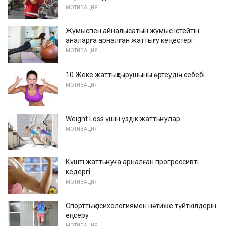
МОТИВАЦИЯ
Жұмыспен айналысатын жұмыс істейтін
аналарға арналған жаттығу кеңестері
МОТИВАЦИЯ
10 Жеке жаттықтырушыны өртеудің себебі
МОТИВАЦИЯ
Weight Loss үшін үздік жаттығулар
МОТИВАЦИЯ
Күшті жаттығуға арналған прогрессивті
кедергі
МОТИВАЦИЯ
Спорттық психологиямен нәтиже түйткілдерін
еңсеру
МОТИВАЦИЯ