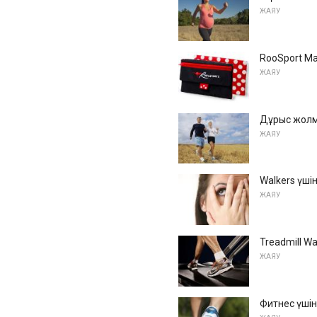
ЖАЯУ
RooSport Ma
ЖАЯУ
Дұрыс жолм
ЖАЯУ
Walkers үші
ЖАЯУ
Treadmill Wa
ЖАЯУ
Фитнес үшін