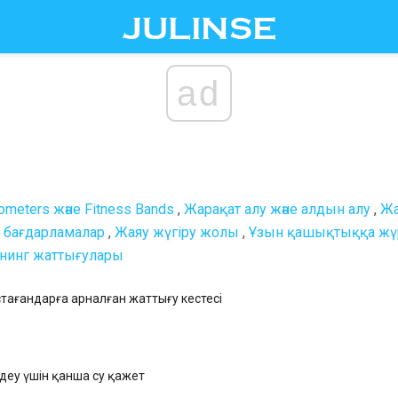
ad
meters және Fitness Bands
,
Жарақат алу және алдын алу
,
Жа
е бағдарламалар
,
Жаяу жүгіру жолы
,
Ұзын қашықтыққа жү
нинг жаттығулары
стағандарға арналған жаттығу кестесі
ендеу үшін қанша су қажет