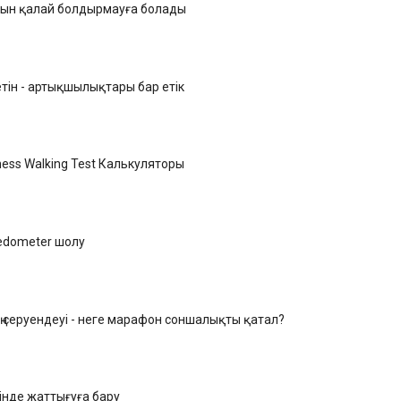
ылын қалай болдырмауға болады
етін - артықшылықтары бар етік
tness Walking Test Калькуляторы
edometer шолу
 серуендеуі - неге марафон соншалықты қатал?
зінде жаттығуға бару