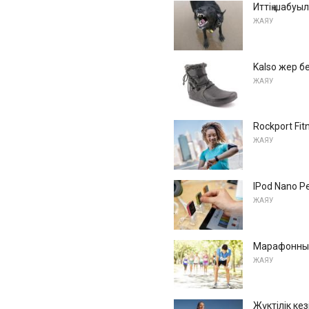
Иттің шабу
ЖАЯУ
Kalso жер б
ЖАЯУ
Rockport Fi
ЖАЯУ
IPod Nano P
ЖАЯУ
Марафонның
ЖАЯУ
Жүктілік ке