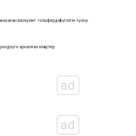
саған васкулит: гольфердің бүгілігін түсіну
уендеуге арналған кеңестер
ad
ad