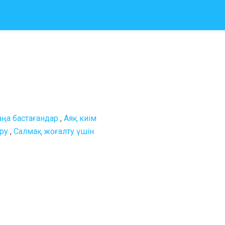
ңа бастағандар
,
Аяқ киім
ру
,
Салмақ жоғалту үшін