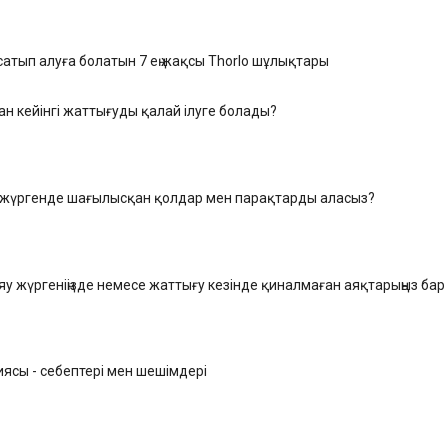
атып алуға болатын 7 ең жақсы Thorlo шұлықтары
н кейінгі жаттығуды қалай ілуге ​​болады?
з жүргенде шағылысқан қолдар мен парақтарды аласыз?
яу жүргеніңізде немесе жаттығу кезінде қиналмаған аяқтарыңыз бар
ясы - себептері мен шешімдері