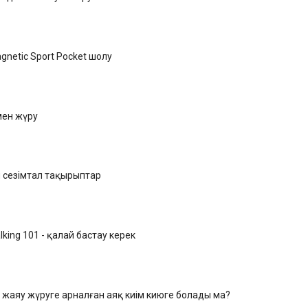
gnetic Sport Pocket шолу
ен жүру
н сезімтал тақырыптар
lking 101 - қалай бастау керек
 жаяу жүруге арналған аяқ киім киюге болады ма?