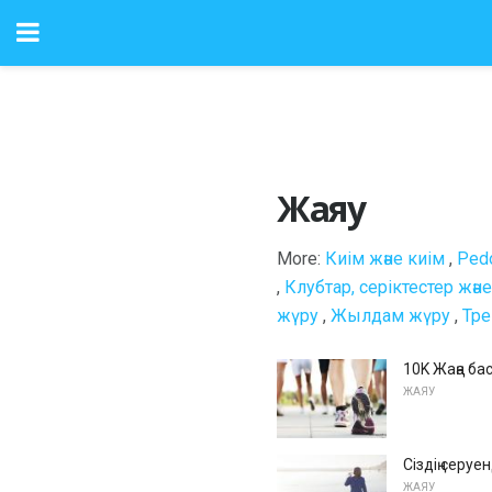
Жаяу
More:
Киім және киім
,
Pedo
,
Клубтар, серіктестер жән
жүру
,
Жылдам жүру
,
Тре
10K Жаңа ба
ЖАЯУ
Сіздің серу
ЖАЯУ