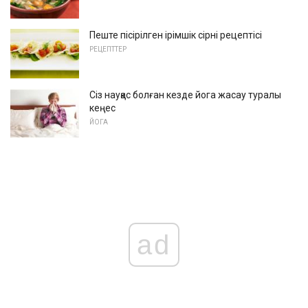
Пеште пісірілген ірімшік сірні рецептісі
РЕЦЕПТТЕР
Сіз науқас болған кезде йога жасау туралы
кеңес
ЙОГА
ad