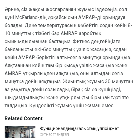
Әрине, сіз жақсы жоспарланған жұмыс іздесеңіз, сол
күні McFarland-дің әрқайсысын AMRAP-ді орындауға
болады. Дене температурасын көбейтіп, содан кейін 8-
10 минуттық тізбегі бар AMRAP аэробтық
сыйымдылығынан бастаңыз. Фитнес деңгейіңізге
байланысты екі-бес минуттық үзіліс жасаңыз, содан
кейін AMRAP беріктігі алты-сегіз минутқа орындаңыз.
Аяқтағаннан кейін тағы бір қысқа үзіліс жасаңыз және
AMRAP ұтқырлықпен аяқтаңыз, оны алтыдан сегіз
минутқа дейін аяқтаңыз. Жиынтық жұмыс 30 минуттан
аз уақытқа дейін созылады, бірақ сіз өз күшіңізді,
шыдамдылықты және ұтқырлықты бірыңғай тәртіпте
талдаңыз. Күнделікті жұмыс үшін жаман емес.
Related Content
Функционалдық қозғалыстың үлгісі қажет
ФИТНЕС ТРЕНДТЕРІ