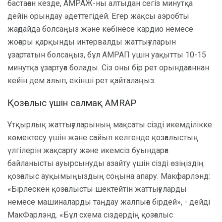
бастаған кезде, АМРАЖ-ны алтыдан сегіз минутқа
дейін орындау әдеттегідей. Егер жақсы аэробты
жағдайда болсаңыз және көбінесе кардио немесе
жоғары қарқынды интервалды жаттығуларын
ұзартатын болсаңыз, бұл АМРАП үшін уақытты 10-15
минутқа ұзартуға болады. Сіз оны бір рет орындағаннан
кейін дем алып, екінші рет қайталаңыз.
Қозғалыс үшін салмақ AMRAP
Ұтқырлық жаттығуларының мақсаты сізді икемділікке
көмектесу үшін және сайып келгенде қозғалыстың
үлгілерін жақсарту және икемсіз буындарға
байланысты ауырсынуды азайту үшін сізді өзіңіздің
қозғалыс ауқымыңыздың соңына апару. Макфарлэнд:
«Бірлескен қозғалысты шектейтін жаттығуларды
немесе машиналарды таңдау жалпыға бірдей», - дейді
МакФарлэнд. «Бұл схема сіздердің қозғалыс