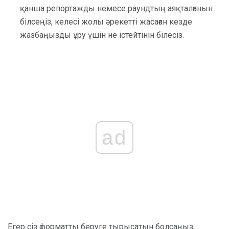
қанша репортажды немесе раундтың аяқталғанын
білсеңіз, келесі жолы әрекетті жасаған кезде
жазбаңызды ұру үшін не істейтінін білесіз.
ad
Егер сіз форматты беруге тырысатын болсаңыз,