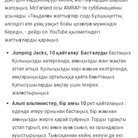
жатсаңыз, McFarland осы AMRAP-те суббинацияны
ұсынады. «Таңдалған жаттығулар сізді бұлшықеттің
әлсіздігі өте ұзақ уақыт бойы қозғалуға мүмкіндік
береді», - дейді ол. YouTube қызметіндегі
жаттығуларды қараңыз:
Jumping Jacks, 10 қайталау: Басталуды
бастаңыз.
Қолыңызды көтергенде, аяғыңызды жан-жақтан
аттап өтіңіз. Қолыңызды кері жағына келтіргенде,
аяқтарыңызды орталыққа қайта бағыттаңыз.
Қатысушыларды аяқтау үшін тезірек
жалғастырыңыз.
Альпі альпинистер, бір аяғы 10
рет қайталаңыз
:
еденде итеру орнынан бастаңыз, бір жағынан
аяғыңызды жерге қарай сүйреңіз. Торды тұрақты
ұстап тұрып, екі аяғын ауаға сығып, өз орындарын
ауыстырыңыз. Тығысқаннан кейін, екеуін де екі