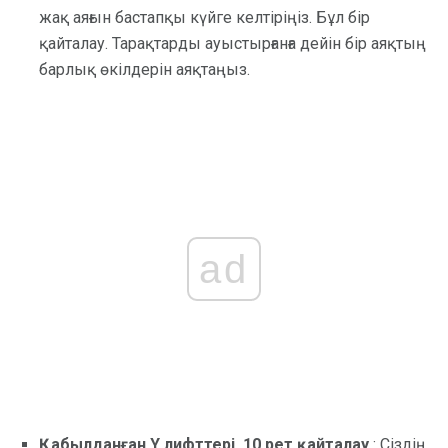
жақ аяғын бастапқы күйге келтіріңіз. Бұл бір
қайталау. Тарақтарды ауыстырғанға дейін бір аяқтың
барлық өкілдерін аяқтаңыз.
ad
Қабылданған Y лифттері, 10 рет қайталау
: Сіздің