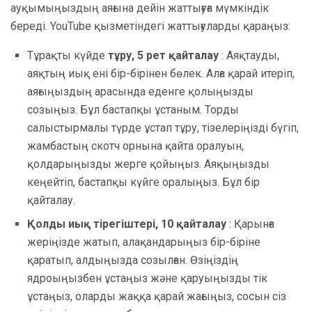
ауқымыңыздың аяғына дейін жаттығуға мүмкіндік
береді. YouTube қызметіндегі жаттығуларды қараңыз:
Тұрақты күйде
тұру, 5 рет қайталау
: Аяқтауды,
аяқтың иық ені бір-бірінен бөлек. Алға қарай итеріп,
аяғыңыздың арасында еденге қолыңызды
созыңыз. Бұл бастапқы ұстаным. Торды
салыстырмалы түрде ұстап тұру, тізелеріңізді бүгіп,
жамбастың скотч орнына қайта оралуын,
қолдарыңызды жерге қойыңыз. Аяқыңызды
кеңейтіп, бастапқы күйге оралыңыз. Бұл бір
қайталау.
Қолды иық тірегіштері, 10 қайталау
: Қарынға
жеріңізде жатып, алақандарыңыз бір-біріне
қаратып, алдыңызда созылған. Өзіңіздің
ядроыңызбен ұстаңыз және қаруыңызды тік
ұстаңыз, оларды жаққа қарай жағыңыз, сосын сіз