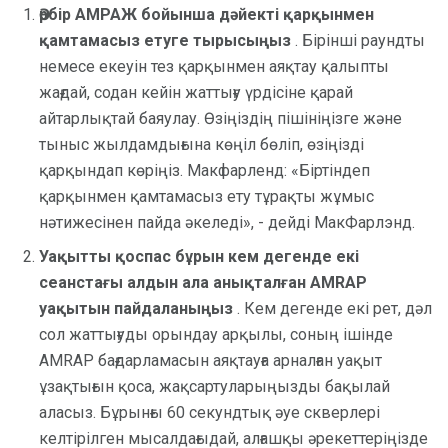
Әрбір АМРАЖ бойынша дәйекті қарқынмен
қамтамасыз етуге тырысыңыз
. Бірінші раундты
немесе екеуін тез қарқынмен аяқтау қалыпты
жағдай, содан кейін жаттығу үрдісіне қарай
айтарлықтай баяулау. Өзіңіздің пішініңізге және
тыныс жылдамдығына көңіл бөліп, өзіңізді
қарқындап көріңіз. Макфарленд: «Біртіндеп
қарқынмен қамтамасыз ету тұрақты жұмыс
нәтижесінен пайда әкеледі», - дейді МакФарлэнд.
Уақытты қоспас бұрын кем дегенде екі
сеанстағы алдын ала анықталған AMRAP
уақытын пайдаланыңыз
. Кем дегенде екі рет, дәл
сол жаттығуды орындау арқылы, соның ішінде
AMRAP бағдарламасын аяқтауға арналған уақыт
ұзақтығын қоса, жақсартуларыңызды бақылай
аласыз. Бұрынғы 60 секундтық әуе скверлері
келтірілген мысалдағыдай, алғашқы әрекеттеріңізде