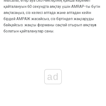
Мысалы, егер ауа скотчиктерінің қанша керемет
қайталануын 60 секундта аяқтау үшін AMRAP-ты бүгін
аяқтасаңыз, сіз келесі аптада және аптадан кейін
бірдей АМРАЖ жасайсыз, сіз біртіндеп жақсаруды
байқайсыз. жақсы форманы сақтай отырып аяқтауға
болатын қайталанулар саны.
ad