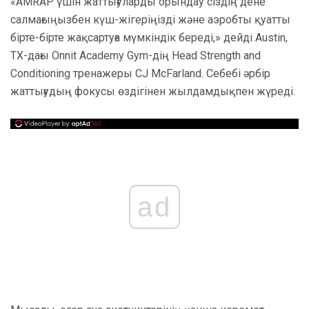
«AMRAP үшін жаттығуларды орындау сіздің дене
салмағыңызбен күш-жігеріңізді және аэробты қуатты
бірте-бірте жақсартуға мүмкіндік береді,» дейді Austin,
TX-дағы Onnit Academy Gym-дің Head Strength and
Conditioning тренажеры CJ McFarland. Себебі әрбір
жаттығудың фокусы өздігінен жылдамдықпен жүреді.
ad