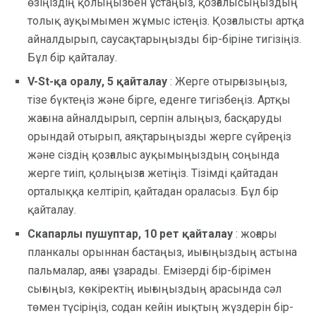
өзіңіздің қолыңызбен ұстаңыз, қозғалысыңыздың
толық ауқымымен жұмыс істеңіз. Қозғалысты артқа
айналдырып, саусақтарыңызды бір-біріне тигізіңіз.
Бұл бір қайталау.
V-St-қа оралу, 5 қайталау
: Жерге отырғызыңыз,
тізе бүктеңіз және бірге, еденге тигізбеңіз. Артқы
жағына айналдырып, серпін алыңыз, басқаруды
орындай отырып, аяқтарыңызды жерге сүйреңіз
және сіздің қозғалыс ауқымыңыздың соңында
жерге тиіп, қолыңызға жетіңіз. Тізімді қайтадан
орталыққа келтіріп, қайтадан ораласыз. Бұл бір
қайталау.
Скапарлы пушуптар, 10 рет қайталау
: жоғары
планкалы орыннан бастаңыз, иығыңыздың астына
пальмалар, аяғы ұзарады. Емізерді бір-бірімен
сығыңыз, көкіректің иығыңыздың арасында сәл
төмен түсіріңіз, содан кейін иықтың жүздерін бір-