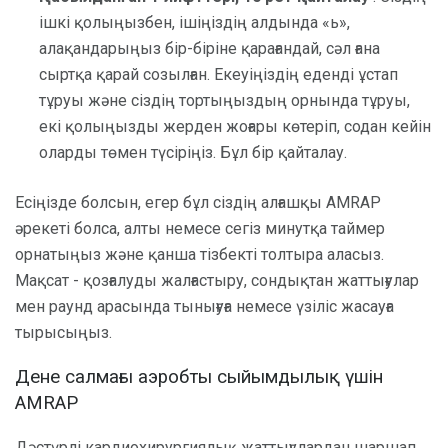
ішкі қолыңызбен, ішіңіздің алдында «ь»,
алақандарыңыз бір-біріне қарағандай, сәл ғана
сыртқа қарай созылған. Екеуіңіздің еденді ұстап
тұруы және сіздің тортыңыздың орнында тұруы,
екі қолыңызды жерден жоғары көтеріп, содан кейін
оларды төмен түсіріңіз. Бұл бір қайталау.
Есіңізде болсын, егер бұл сіздің алғашқы AMRAP
әрекеті болса, алты немесе сегіз минутқа таймер
орнатыңыз және қанша тізбекті толтыра аласыз.
Мақсат - қозғалуды жалғастыру, сондықтан жаттығулар
мен раунд арасында тынығуға немесе үзіліс жасауға
тырысыңыз.
Дене салмағы аэробты сыйымдылық үшін
AMRAP
Дәстүрлі кардиохирургиялық жаттығулардан шаршап