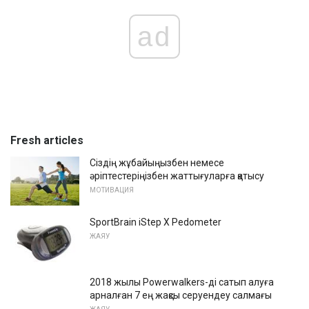
ad
Fresh articles
Сіздің жұбайыңызбен немесе
әріптестеріңізбен жаттығуларға қатысу
МОТИВАЦИЯ
SportBrain iStep X Pedometer
ЖАЯУ
2018 жылы Powerwalkers-ді сатып алуға
арналған 7 ең жақсы серуендеу салмағы