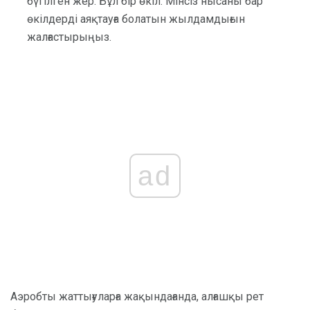
бүгілген жер. Бұл бір өкіл. Мінсіз нысаны бар
өкілдерді аяқтауға болатын жылдамдығын
жалғастырыңыз.
ad
Аэробты жаттығуларға жақындағанда, алғашқы рет