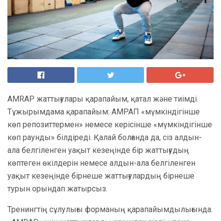
AMRAP жаттығулары қарапайым, қатал және тиімді.
Тұжырымдама қарапайым: АМРАП «мүмкіндігінше
көп репозиттермен» немесе керісінше «мүмкіндігінше
көп раунды» білдіреді. Қалай болғанда да, сіз алдын-
ала белгіленген уақыт кезеңінде бір жаттығудың
көптеген өкілдерін немесе алдын-ала белгіленген
уақыт кезеңінде бірнеше жаттығулардың бірнеше
турын орындап жатырсыз.
Тренингтің сұлулығы форманың қарапайымдылығында.