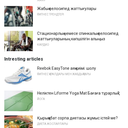
ЖАЯУ
Жабық велосипед жаттығулары
ФИТНЕС ТРЕНДТЕРІ
Стационарлық немесе спинкалық велосипед
жаттығуларының көпшілігін алыңыз
КАРДИО
Intresting articles
Reebok EasyTone аяқ киімі: шолу
ФИТНЕС ҚҰРАЛДАРЫ МЕН ЖАБДЫҚТАРЫ
Неліктен Liforme Yoga Mat Бағаға тұрарлық?
ЙОГА
Қырыққабат сорпа диетасы жұмыс істей ме?
ДИЕТА ЖОСПАРЛАРЫ