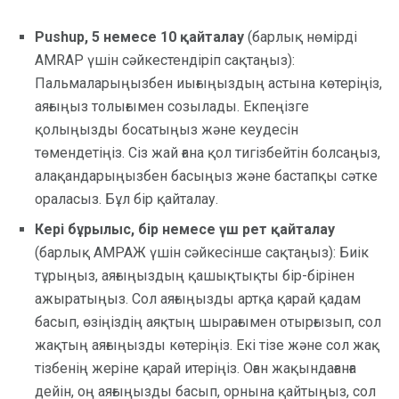
Pushup, 5 немесе 10 қайталау
(барлық нөмірді
AMRAP үшін сәйкестендіріп сақтаңыз):
Пальмаларыңызбен иығыңыздың астына көтеріңіз,
аяғыңыз толығымен созылады. Екпеңізге
қолыңызды босатыңыз және кеудесін
төмендетіңіз. Сіз жай ғана қол тигізбейтін болсаңыз,
алақандарыңызбен басыңыз және бастапқы сәтке
ораласыз. Бұл бір қайталау.
Кері бұрылыс, бір немесе үш рет қайталау
(барлық АМРАЖ үшін сәйкесінше сақтаңыз): Биік
тұрыңыз, аяғыңыздың қашықтықты бір-бірінен
ажыратыңыз. Сол аяғыңызды артқа қарай қадам
басып, өзіңіздің аяқтың шырағымен отырғызып, сол
жақтың аяғыңызды көтеріңіз. Екі тізе және сол жақ
тізбенің жеріне қарай итеріңіз. Оған жақындағанға
дейін, оң аяғыңызды басып, орнына қайтыңыз, сол