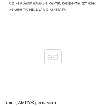
бірінен бөліп алыңыз, сөйтіп, көкіректің арт жағы
кеңейе түседі. Бұл бір қайталау.
ad
Толық АМРАЖ регламенті