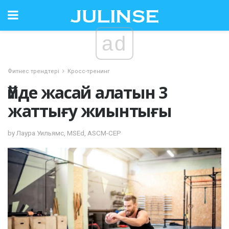
ad
Фитнес трендтері
Кросс-тренинг
Үйде жасай алатын 3
жаттығу жиынтығы
by Лаура Уильямс, MSEd, ASCM-CEP