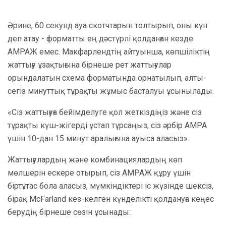
Әрине, 60 секунд ауа скотчтарын толтырып, оны күн
деп атау - форматты ең дәстүрлі қолданған кезде
АМРАЖ емес. Макфарлендтің айтуынша, көпшіліктің
жаттығу ұзақтығына бірнеше рет жаттығулар
орындалатын схема форматында орнатылып, алты-
сегіз минуттық тұрақты жұмыс басталуы ұсынылады.
«Сіз жаттығуға бейімделуге қол жеткіздіңіз және сіз
тұрақты күш-жігерді ұстап тұрсаңыз, сіз әрбір АМРА
үшін 10-дан 15 минут аралығына ауыса аласыз».
Жаттығулардың және комбинациялардың көп
мөлшерін ескере отырып, сіз АМРАЖ құру үшін
біртұтас бола аласыз, мүмкіндіктері іс жүзінде шексіз,
бірақ McFarland кез-келген күнделікті қолдануға кеңес
берудің бірнеше сөзін ұсынады: