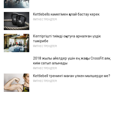
Kettlebells көмегімен қалай бастау керек
ФИТНЕС ТРЕНДТЕРІ
Кептіргішті тиімді оқытуға арналған үздік
тәжірибе
ФИТНЕС ТРЕНДТЕРІ
2018 жылы әйелдер үшін ең жақсы CrossFit аяқ-
киім сатып алынады
ФИТНЕС ТРЕНДТЕРІ
Kettlebell тренингі маған үлкен мөлшерде ме?
ФИТНЕС ТРЕНДТЕРІ