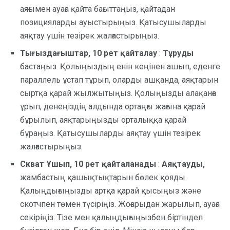
аяғымен ауаға қайта бағыттаңыз, қайтадан
позицияларды ауыстырыңыз. Қатысушыларды
аяқтау үшін тезірек жалғастырыңыз.
Тығыздағыштар, 10 рет қайталау
:
Тұруды
бастаңыз. Қолыңыздың енін кеңінен ашып, еденге
параллель ұстап тұрып, оларды ашқанда, аяқтарын
сыртқа қарай жылжытыңыз. Қолыңызды алақанға
ұрып, денеңіздің алдында ортаңғы жағына қарай
бұрылып, аяқтарыңызды орталыққа қарай
бұраңыз. Қатысушыларды аяқтау үшін тезірек
жалғастырыңыз.
Скват Ұшып, 10 рет қайталанады
:
Аяқтауды,
жамбастың қашықтықтарын бөлек қояды.
Қалыңдығыңызды артқа қарай қысыңыз және
скотчпен төмен түсіріңіз. Жоғарыдан жарылып, ауаға
секіріңіз. Тізе мен қалыңдығыңызбен біртіндеп