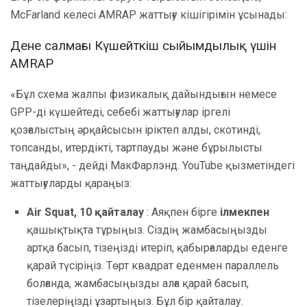
McFarland келесі AMRAP жаттығу кішігірімін ұсынады:
Дене салмағы Күшейткіш сыйымдылық үшін
AMRAP
«Бұл схема жалпы физикалық дайындығын немесе
GPP-ді күшейтеді, себебі жаттығулар іргелі
қозғалыстың әрқайсысын іріктеп алды, скотинді,
топсанды, итердікті, тартпауды және бұрылысты
таңдайды», - дейді МакФарлэнд. YouTube қызметіндегі
жаттығуларды қараңыз:
Air Squat, 10 қайталау
: Аяқпен бірге
ілмекпен
қашықтықта тұрыңыз. Сіздің жамбасыңызды
артқа басып, тізеңізді итеріп, қабырғаларды еденге
қарай түсіріңіз. Төрт квадрат еденмен параллель
болғанда, жамбасыңызды алға қарай басып,
тізелеріңізді ұзартыңыз. Бұл бір қайталау.