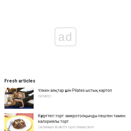
ad
Fresh articles
Үлкен аяқтар үшін Pilates ыстық картоп
ПИЛАТЕС
Күкірттегі торт: микротолқынды пештен төмен
калориялы торт
САЛМАҒЫН ЖОҒАЛТУ ҮШІН ТАМАҚТАНУ