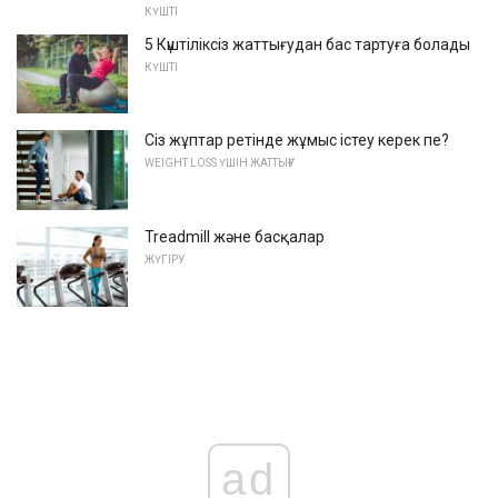
КҮШТІ
5 Күштіліксіз жаттығудан бас тартуға болады
КҮШТІ
Сіз жұптар ретінде жұмыс істеу керек пе?
WEIGHT LOSS ҮШІН ЖАТТЫҒУ
Treadmill және басқалар
ЖҮГІРУ
ad