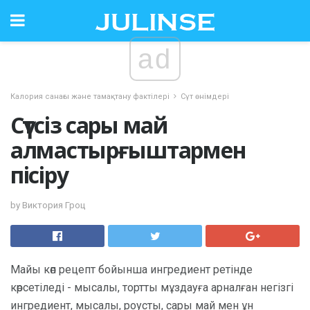
ad
Калория санағы және тамақтану фактілері
Сүт өнімдері
Сүтсіз сары май
алмастырғыштармен
пісіру
by Виктория Гроц
Майы көп рецепт бойынша ингредиент ретінде
көрсетіледі - мысалы, тортты мұздауға арналған негізгі
ингредиент, мысалы, роусты, сары май мен ұн