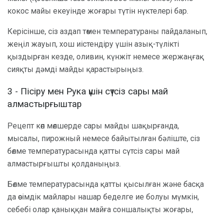
кокос майы екеуінде жоғары түтін нүктелері бар.
Керісінше, сіз аздап төмен температураны пайдаланып,
жеңіл жауып, хош иістендіру үшін азық-түлікті
қыздырған кезде, оливин, күнжіт немесе жержаңғақ
сияқты дәмді майды қарастырыңыз.
3 - Пісіру мен Рука үшін сүтсіз сары май
алмастырғыштар
Рецепт көп мөлшерде сары майды шақырғанда,
мысалы, пирожный немесе байытылған бәліште, сіз
бөлме температурасында қатты сүтсіз сары май
алмастырғышты қолданыңыз.
Бөлме температурасында қатты қысылған және басқа
да өсімдік майлары нашар беделге ие болуы мүмкін,
себебі олар қаныққан майға соншалықты жоғары,