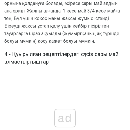
орнына қолдануға болады, әсіресе сары май алдын
ала ериді. Жалпы алғанда, 1 кесе май 3/4 кесе майға
тең. Бұл үшін кокос майы жақсы жұмыс істейді.
Біреуді жақсы ұстап қалу үшін кейбір пісірілген
тауарларға біраз ақуызды (жұмыртқаның ақ түрінде
болуы мүмкін) қосу қажет болуы мүмкін.
4 - Қуырылған рецептілердегі сүтсіз сары май
алмастырғыштар
ad