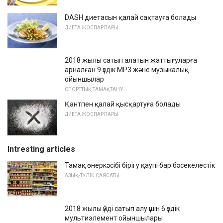
DASH диетасын қалай сақтауға болады
ДИЕТА ЖОСПАРЛАРЫ
2018 жылы сатып алатын жаттығуларға
арналған 9 үздік MP3 және музыкалық
ойыншылар
СПОРТТЫҚ ТАМАҚТАНУ
Қантпен қалай қысқартуға болады
ДИЕТА ЖОСПАРЛАРЫ
Intresting articles
Тамақ өнеркәсібі бірігу қаупі бар бәсекелестік
АЗЫҚ-ТҮЛІК САЯСАТЫ
2018 жылы үйді сатып алу үшін 6 үздік
мультиэлемент ойыншылары