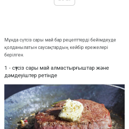
Мұнда сүтсіз сары май бар рецепттерді бейімдеуде
қолданылатын саусақтардың кейбір ережелері
берілген.
1 - сүтсіз сары май алмастырғыштар және
дәмдеуіштер ретінде