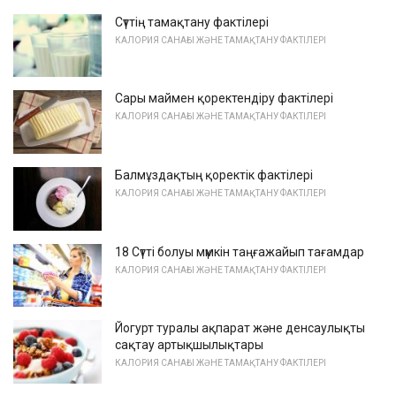
Сүттің тамақтану фактілері
КАЛОРИЯ САНАҒЫ ЖӘНЕ ТАМАҚТАНУ ФАКТІЛЕРІ
Сары маймен қоректендіру фактілері
КАЛОРИЯ САНАҒЫ ЖӘНЕ ТАМАҚТАНУ ФАКТІЛЕРІ
Балмұздақтың қоректік фактілері
КАЛОРИЯ САНАҒЫ ЖӘНЕ ТАМАҚТАНУ ФАКТІЛЕРІ
18 Сүтті болуы мүмкін таңғажайып тағамдар
КАЛОРИЯ САНАҒЫ ЖӘНЕ ТАМАҚТАНУ ФАКТІЛЕРІ
Йогурт туралы ақпарат және денсаулықты
сақтау артықшылықтары
КАЛОРИЯ САНАҒЫ ЖӘНЕ ТАМАҚТАНУ ФАКТІЛЕРІ