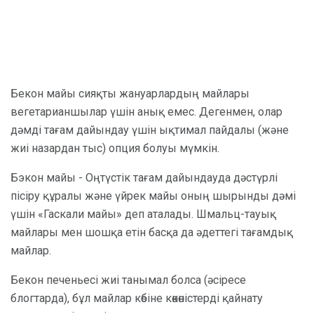
Бекон майы сияқты жануарлардың майлары
вегетарианшылар үшін анық емес. Дегенмен, олар
дәмді тағам дайындау үшін ықтимал пайдалы (және
жиі назардан тыс) опция болуы мүмкін.
Бэкон майы - Оңтүстік тағам дайындауда дәстүрлі
пісіру құралы және үйрек майы оның шырынды дәмі
үшін «Гаскали майы» деп аталады. Шмальц-тауық
майлары мен шошқа етін басқа да әдеттегі тағамдық
майлар.
Бекон печеньесі жиі танымал болса (әсіресе
блогтарда), бұл майлар көбіне көкөністерді қайнату