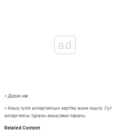
ad
> Дерек көзі:
> Азық-түлік аллергиясын зерттеу және оқыту.
Сүт
аллергиясы туралы анықтама парағы.
Related Content