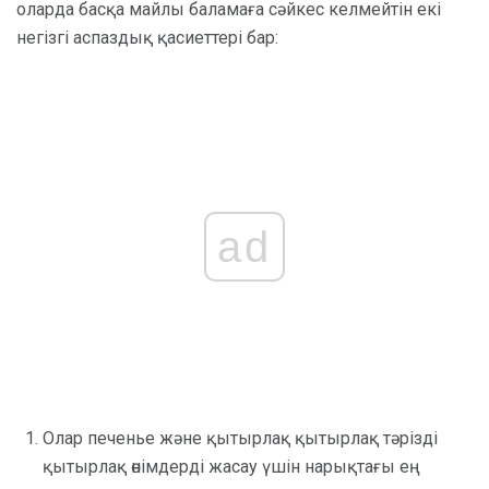
оларда басқа майлы баламаға сәйкес келмейтін екі
негізгі аспаздық қасиеттері бар:
ad
Олар печенье және қытырлақ қытырлақ тәрізді
қытырлақ өнімдерді жасау үшін нарықтағы ең