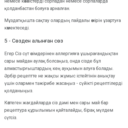
немесе көкөністерді сорпадан немесе сорпаларда
қолданбастан бояуға арналған.
Мұздатқышта сақтау олардың пайдалы өмірін ұзартуға
көмектеседі.
5 - Сөзден алынған сөз
Егер Сіз сүт өнімдерінен аллергияға ұшырағандықтан
сары майдан аулақ болсаңыз, онда сізде бұл
алмастырғыштардың кең ауқымын алуға болады.
Әрбір рецептте не жақсы жұмыс істейтінін анықтау
үшін олармен тәжірибе жасаңыз - сүйікті рецептілерді
қолданыңыз.
Көптеген жағдайларда сіз дәмі мен сары май бар
рецептура құрылымын қайталайды, бірақ мүлдем
сүтсіз.