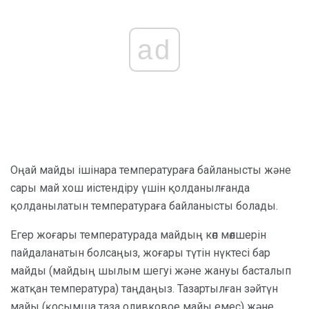
ad
Оңай майды ішінара температураға байланысты және
сары май хош иістендіру үшін қолданылғанда
қолданылатын температураға байланысты болады.
Егер жоғары температурада майдың көп мөлшерін
пайдаланатын болсаңыз, жоғары түтін нүктесі бар
майды (майдың шылым шегуі және жануы басталып
жатқан температура) таңдаңыз. Тазартылған зәйтүн
майы (қосымша таза оливковое майы емес) және