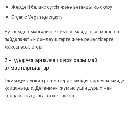
Жердегі баланс сүтсіз және веганды қысқару
Organic Vegan қысқарту
Бұл өнімдер маргаринге немесе майдың аз мөлшерін
пайдаланатын дәмдеуіштерге және рецептілерге
жақсы әсер етеді.
2 - Қуыруға арналған сүтсіз сары май
алмастырғыштар
Тағам қуырылған рецепттерде майдың орнына майды
қолданыңыз. Дегенмен, жұмыс үшін дұрыс май
қолданғаныңызға көз жеткізіңіз.