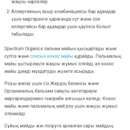
жақсы нәрселер.
Аллергияның ауыр комбинациясы бар адамдар
үшін маргаринге қарағанда сүт және соя
аллергиясы бар адамдар үшін қауіпсіз болып
табылады.
Spectrum Organics пальма майын қысқартады және
сүтсіз және
соясыз кокос майы
құрайды. Пальмалық
майы қытырлақта жақсы жұмыс істейді, ал кокос
майы дәмді мұздатуды жүзеге асырады.
Роуш жасау үшін сіз Жердің балансы және
Органикалық бальзам сияқты вегетариум
маргариндерімен тәжірибе алғыңыз келеді. Кокос
майы және пальмалық май роу үшін жақсы жұмыс
істемейді.
Сұйық майды жиі пісіруге арналған сары майдың