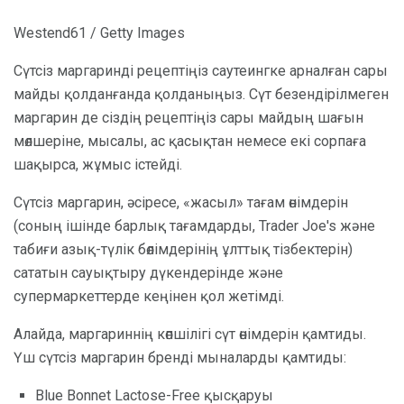
Westend61 / Getty Images
Сүтсіз маргаринді рецептіңіз саутеингке арналған сары
майды қолданғанда қолданыңыз. Сүт безендірілмеген
маргарин де сіздің рецептіңіз сары майдың шағын
мөлшеріне, мысалы, ас қасықтан немесе екі сорпаға
шақырса, жұмыс істейді.
Сүтсіз маргарин, әсіресе, «жасыл» тағам өнімдерін
(соның ішінде барлық тағамдарды, Trader Joe's және
табиғи азық-түлік бөлімдерінің ұлттық тізбектерін)
сататын сауықтыру дүкендерінде және
супермаркеттерде кеңінен қол жетімді.
Алайда, маргариннің көпшілігі сүт өнімдерін қамтиды.
Үш сүтсіз маргарин бренді мыналарды қамтиды:
Blue Bonnet Lactose-Free қысқаруы