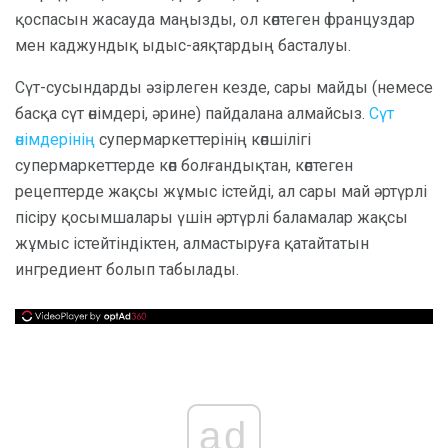
қоспасын жасауда маңызды, ол көптеген француздар
мен каджундық ыдыс-аяқтардың басталуы.
Сүт-сусындарды әзірлеген кезде, сары майды (немесе
басқа сүт өнімдері, әрине) пайдалана алмайсыз.
Сүт
өнімдерінің
супермаркеттерінің көпшілігі
супермаркеттерде көп болғандықтан, көптеген
рецептерде жақсы жұмыс істейді, ал сары май әртүрлі
пісіру қосымшалары үшін әртүрлі баламалар жақсы
жұмыс істейтіндіктен, алмастыруға қатайтатын
ингредиент болып табылады.
ad