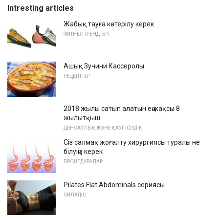
Intresting articles
Жабық тауға көтерілу керек
ФИТНЕС ТРЕНДТЕРІ
Ашық Зучини Кассеролы
РЕЦЕПТТЕР
2018 жылы сатып алатын ең жақсы 8
жылытқыш
ДЕНСАУЛЫҚ ЖӘНЕ ҚАУІПСІЗДІК
Сіз салмақ жоғалту хирургиясы туралы не
білуіңіз керек
ПРОЦЕДУРАЛАР
Pilates Flat Abdominals сериясы
ПИЛАТЕС