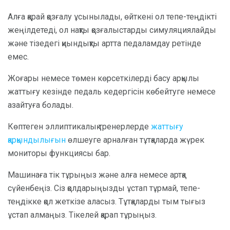
Алға қарай қозғалу ұсынылады, өйткені ол тепе-теңдікті
жеңілдетеді, ол нақты қозғалыстарды симуляциялайды
және тізедегі қиындықты артта педаламдау ретінде
емес.
Жоғары немесе төмен көрсеткілерді басу арқылы
жаттығу кезінде педаль кедергісін көбейтуге немесе
азайтуға болады.
Көптеген эллиптикалық тренерлерде
жаттығу
қарқындылығын
өлшеуге арналған тұтқаларда жүрек
мониторы функциясы бар.
Машинаға тік тұрыңыз және алға немесе артқа
сүйенбеңіз. Сіз қолдарыңызды ұстап тұрмай, тепе-
теңдікке қол жеткізе аласыз. Тұтқаларды тым тығыз
ұстап алмаңыз. Тікелей қарап тұрыңыз.