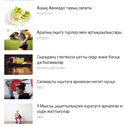
Ашық Авокадо тауық салаты
РЕЦЕПТТЕР
Аралық оқыту түрлері мен артықшылықтары
КАРДИО
Сырадағы глютенсіз қатты сидр және басқа
да баламалар
АРНАЙЫ ДИЕТАЛАР
Салмақты оқытуға арналған негізгі нұсқа
КҮШТІ
9 Мықты, ұқыптылықпен күресуге арналған ең
үздік жаттығулар
КҮШТІ