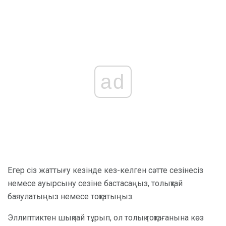
ad
Егер сіз жаттығу кезінде кез-келген сәтте сезінесіз
немесе ауырсыну сезіне бастасаңыз, толықтай
баяулатыңыз немесе тоқтатыңыз.
Эллиптиктен шықпай тұрып, ол толық тоқтағанына көз