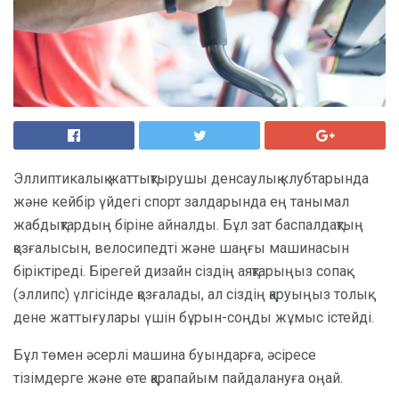
Эллиптикалық жаттықтырушы денсаулық клубтарында
және кейбір үйдегі спорт залдарында ең танымал
жабдықтардың біріне айналды. Бұл зат баспалдақтың
қозғалысын, велосипедті және шаңғы машинасын
біріктіреді. Бірегей дизайн сіздің аяқтарыңыз сопақ
(эллипс) үлгісінде қозғалады, ал сіздің қаруыңыз толық
дене жаттығулары үшін бұрын-соңды жұмыс істейді.
Бұл төмен әсерлі машина буындарға, әсіресе
тізімдерге және өте қарапайым пайдалануға оңай.