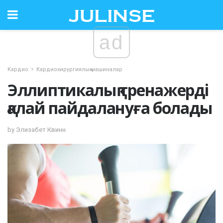
ad
Кардио
Кардиохирургиялық машиналар
Эллиптикалық тренажерді
қалай пайдалануға болады
by Элизабет Квинн