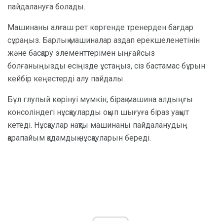
пайдалануға болады.
Машинаны алғаш рет көргенде тренерден бағдар
сұраңыз. Барлық машиналар аздап ерекшеленетінін
және басқару элементтерімен ыңғайсыз
болғаныңызды есіңізде ұстаңыз, сіз бастамас бұрын
кейбір кеңестерді алу пайдалы.
Бұл глупый көрінуі мүмкін, бірақ машина алдыңғы
консоліндегі нұсқауларды оқып шығуға біраз уақыт
кетеді. Нұсқаулар нақты машинаны пайдаланудың
қарапайым қадамдық нұсқауларын береді.