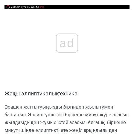
ad
Жақсы эллиптикалық техника
Әрқашан жаттығуыңызды біртіндеп жылытумен
бастаңыз. Эллипт үшін, сіз бірнеше минут жүре аласыз,
жылдамдықпен жұмыс істей аласыз. Алғашқы бірнеше
минут ішінде эллиптикті өте жеңіл қарқындылықпен