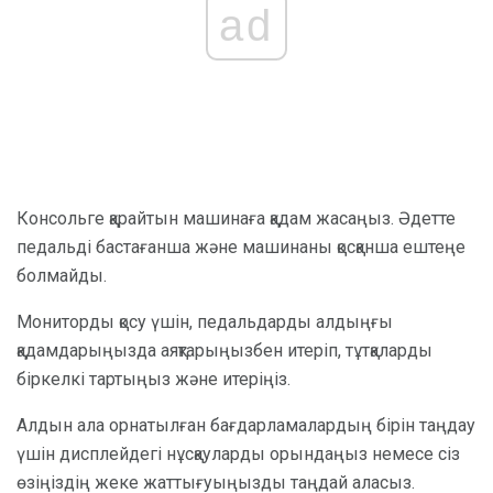
ad
Консольге қарайтын машинаға қадам жасаңыз. Әдетте
педальді бастағанша және машинаны қосқанша ештеңе
болмайды.
Мониторды қосу үшін, педальдарды алдыңғы
қадамдарыңызда аяқтарыңызбен итеріп, тұтқаларды
біркелкі тартыңыз және итеріңіз.
Алдын ала орнатылған бағдарламалардың бірін таңдау
үшін дисплейдегі нұсқауларды орындаңыз немесе сіз
өзіңіздің жеке жаттығуыңызды таңдай аласыз.