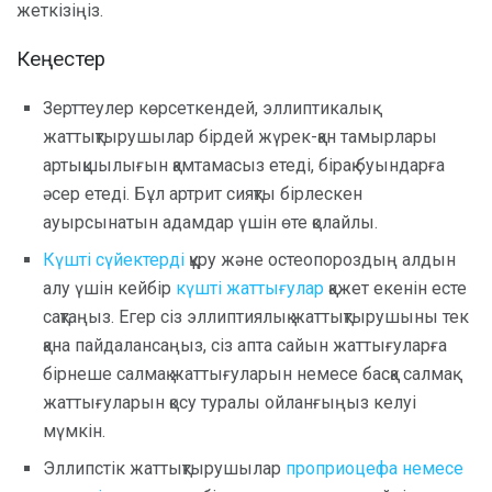
жеткізіңіз.
Кеңестер
Зерттеулер көрсеткендей, эллиптикалық
жаттықтырушылар бірдей жүрек-қан тамырлары
артықшылығын қамтамасыз етеді, бірақ буындарға
әсер етеді. Бұл артрит сияқты бірлескен
ауырсынатын адамдар үшін өте қолайлы.
Күшті сүйектерді
құру және остеопороздың алдын
алу үшін кейбір
күшті
жаттығулар
қажет екенін есте
сақтаңыз. Егер сіз эллиптиялық жаттықтырушыны тек
қана пайдалансаңыз, сіз апта сайын жаттығуларға
бірнеше салмақ жаттығуларын немесе басқа салмақ
жаттығуларын қосу туралы ойланғыңыз келуі
мүмкін.
Эллипстік жаттықтырушылар
проприоцефа немесе