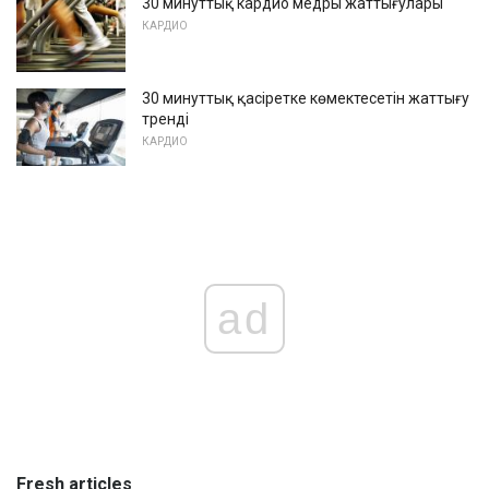
30 минуттық кардио медры жаттығулары
КАРДИО
30 минуттық қасіретке көмектесетін жаттығу
тренді
КАРДИО
ad
Fresh articles