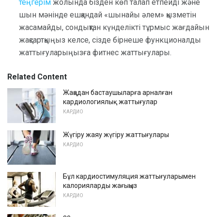
теңгерім
жолында бізден көп талап етпейді және
шын мәнінде ешқандай «шынайы әлем» қызметін
жасамайды, сондықтан күнделікті тұрмыс жағдайын
жақсартқыңыз келсе, сізде бірнеше функционалды
жаттығуларыңызға фитнес жаттығулары.
Related Content
Жаңадан бастаушыларға арналған
кардиологиялық жаттығулар
КАРДИО
Жүгіру жаяу жүгіру жаттығулары
КАРДИО
Бұл кардиостимуляция жаттығуларымен
калорияларды жағыңыз
КАРДИО