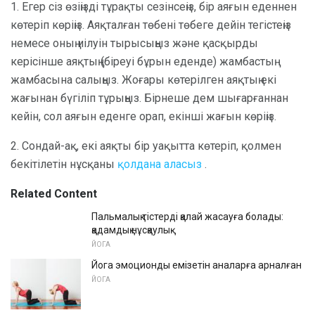
1. Егер сіз өзіңізді тұрақты сезінсеңіз, бір аяғын еденнен
көтеріп көріңіз. Аяқталған төбені төбеге дейін тегістеңіз
немесе оның иілуін тырысыңыз және қасқырды
керісінше аяқтың (біреуі бұрын еденде) жамбастың
жамбасына салыңыз. Жоғары көтерілген аяқтың екі
жағынан бүгіліп тұрыңыз. Бірнеше дем шығарғаннан
кейін, сол аяғын еденге орап, екінші жағын көріңіз.
2. Сондай-ақ, екі аяқты бір уақытта көтеріп, қолмен
бекітілетін нұсқаны
қолдана аласыз
.
Related Content
Пальмалық тістерді қалай жасауға болады:
қадамдық нұсқаулық
ЙОГА
Йога эмоционды емізетін аналарға арналған
ЙОГА