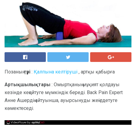
Позаның
түрі
:
Қалпына келтіруші
, артқы қабырға
Артықшылықтары
: Омыртқаның мұқият қолдауы
кезінде кеңейтуге мүмкіндік береді. Back Pain Expert
Анне Ашердің айтуынша, ауырсынуды жеңілдетуге
көмектеседі.