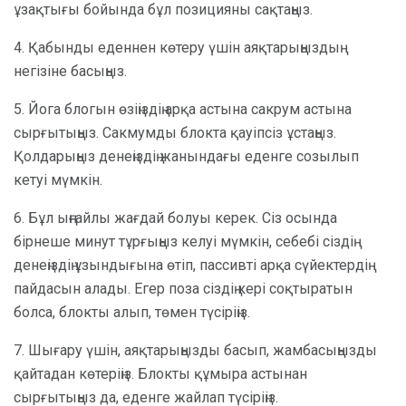
ұзақтығы бойында бұл позицияны сақтаңыз.
4. Қабынды еденнен көтеру үшін аяқтарыңыздың
негізіне басыңыз.
5. Йога блогын өзіңіздің арқа астына сакрум астына
сырғытыңыз. Сакмумды блокта қауіпсіз ұстаңыз.
Қолдарыңыз денеңіздің жанындағы еденге созылып
кетуі мүмкін.
6. Бұл ыңғайлы жағдай болуы керек. Сіз осында
бірнеше минут тұрғыңыз келуі мүмкін, себебі сіздің
денеңіздің ұзындығына өтіп, пассивті арқа сүйектердің
пайдасын алады. Егер поза сіздің кері соқтыратын
болса, блокты алып, төмен түсіріңіз.
7. Шығару үшін, аяқтарыңызды басып, жамбасыңызды
қайтадан көтеріңіз. Блокты құмыра астынан
сырғытыңыз да, еденге жайлап түсіріңіз.