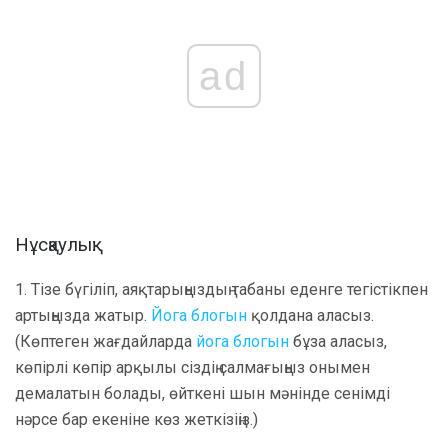
ad
Нұсқаулық:
1. Тізе бүгіліп, аяқтарыңыздың табаны еденге тегістікпен
артыңызда жатыр.
Йога блогын
қолдана аласыз.
(Көптеген жағдайларда
йога блогын
бұза аласыз,
көпірлі көпір арқылы сіздің салмағыңыз онымен
демалатын болады, өйткені шын мәнінде сенімді
нәрсе бар екеніне көз жеткізіңіз.)