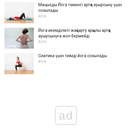
Маңызды Йога төменгі артқа ауырсыну үшін
созылады
ЙОГА
Йога икемділікті жақсарту арқылы артқа
ауырсынуға жол бермейді
ЙОГА
Сиатика үшін тиімді йога созылады
ЙОГА
ad