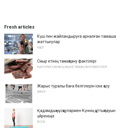
Fresh articles
Күш пен жайландыруға арналған тамаша
жаттығулар
КҮШТІ
Сиыр етінің тамақтану фактілері
КАЛОРИЯ САНАҒЫ ЖӘНЕ ТАМАҚТАНУ ФАКТІЛЕРІ
Жарыс туралы баға белгілерін іске қосу
ЖҮГІРУ
Қадамдық нұсқаулармен Күннің құттықтауын
үйреніңіз
ЙОГА