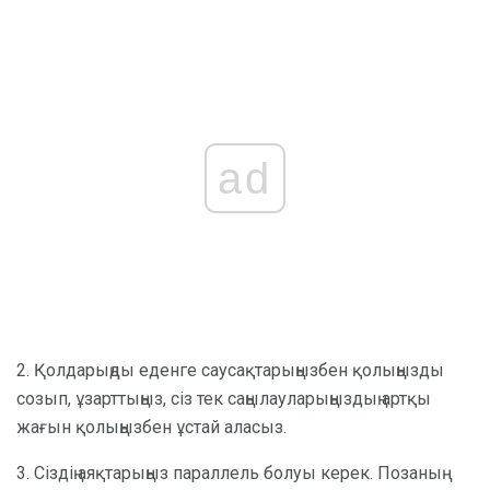
ad
2. Қолдарыңды еденге саусақтарыңызбен қолыңызды
созып, ұзарттыңыз, сіз тек саңылауларыңыздың артқы
жағын қолыңызбен ұстай аласыз.
3. Сіздің аяқтарыңыз параллель болуы керек. Позаның