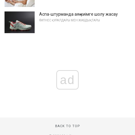
Аспа-штурманда аяқ-киімге шолу жасау
ФИТНЕС ҚҰРАЛДАРЫ МЕН ЖАБДЫҚТАРЫ
ad
BACK TO TOP