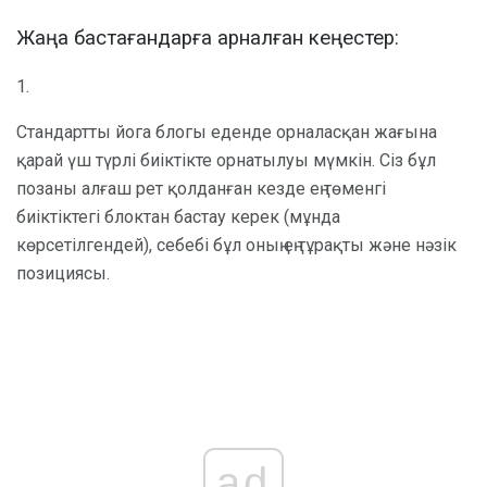
Жаңа бастағандарға арналған кеңестер:
1.
Стандартты йога блогы еденде орналасқан жағына
қарай үш түрлі биіктікте орнатылуы мүмкін. Сіз бұл
позаны алғаш рет қолданған кезде ең төменгі
биіктіктегі блоктан бастау керек (мұнда
көрсетілгендей), себебі бұл оның ең тұрақты және нәзік
позициясы.
ad