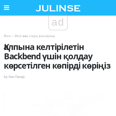
ad
Йога
Йога және сіздің денсаулық
Қалпына келтірілетін
Backbend үшін қолдау
көрсетілген көпірді көріңіз
by Энн Пизер