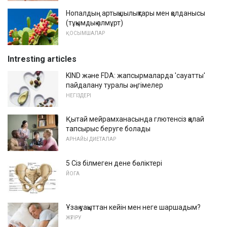
Нопалдың артықшылықтары мен қолданысы
(тұқымдық алмұрт)
ҚОСЫМШАЛАР
Intresting articles
KIND және FDA: жапсырмаларда 'сауатты'
пайдалану туралы әңгімелер
НЕГІЗДЕРІ
Қытай мейрамханасында глютенсіз қалай
тапсырыс беруге болады
АРНАЙЫ ДИЕТАЛАР
5 Сіз білмеген дене бөліктері
ЙОГА
Ұзақ уақыттан кейін мен неге шаршадым?
ЖҮГІРУ