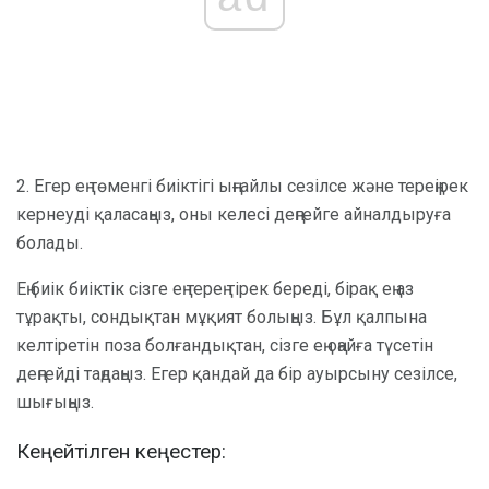
2. Егер ең төменгі биіктігі ыңғайлы сезілсе және тереңірек
кернеуді қаласаңыз, оны келесі деңгейге айналдыруға
болады.
Ең биік биіктік сізге ең терең тірек береді, бірақ ең аз
тұрақты, сондықтан мұқият болыңыз. Бұл қалпына
келтіретін поза болғандықтан, сізге ең оңайға түсетін
деңгейді таңдаңыз. Егер қандай да бір ауырсыну сезілсе,
шығыңыз.
Кеңейтілген кеңестер: