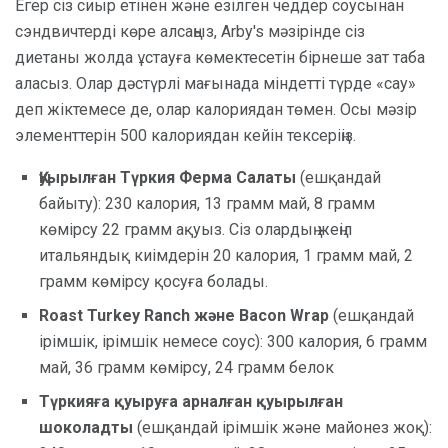
Егер сіз сиыр етінен және езілген чеддер соусынан
сэндвичтерді көре алсаңыз, Arby's мәзірінде сіз
диетаны жолда ұстауға көмектесетін бірнеше зат таба
аласыз. Олар дәстүрлі мағынада міндетті түрде «сау»
деп жіктемесе де, олар калориядан төмен. Осы мәзір
элементтерін 500 калориядан кейін тексеріңіз.
Қуырылған Түркия Ферма Салаты
(ешқандай
байыту): 230 калория, 13 грамм май, 8 грамм
көмірсу 22 грамм ақуыз. Сіз олардың жеңіл
итальяндық киімдерін 20 калория, 1 грамм май, 2
грамм көмірсу қосуға болады.
Roast Turkey Ranch және Bacon Wrap
(ешқандай
ірімшік, ірімшік немесе соус): 300 калория, 6 грамм
май, 36 грамм көмірсу, 24 грамм белок
Түркияға қуыруға арналған қуырылған
шоколадты
(ешқандай ірімшік және майонез жоқ):