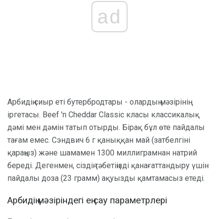
ad
Арбидің сиыр еті бутербродтары - олардың мәзірінің
іргетасы. Beef 'n Cheddar Classic класы классикалық
дәмі мен дәмін татып отырды. Бірақ бұл өте пайдалы
тағам емес. Сэндвич 6 г қаныққан май (затбелгіні
қараңыз) және шамамен 1300 миллиграмнан натрий
береді. Дегенмен, сіздің тәбетіңізді қанағаттандыру үшін
пайдалы доза (23 грамм) ақуызды қамтамасыз етеді.
Арбидің мәзіріндегі ең сау параметрлері