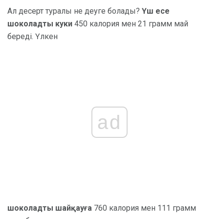
Ал десерт туралы не деуге болады?
Үш есе
шоколадты куки
450 калория мен 21 грамм май
береді. Үлкен
ad
шоколадты шайқауға
760 калория мен 111 грамм