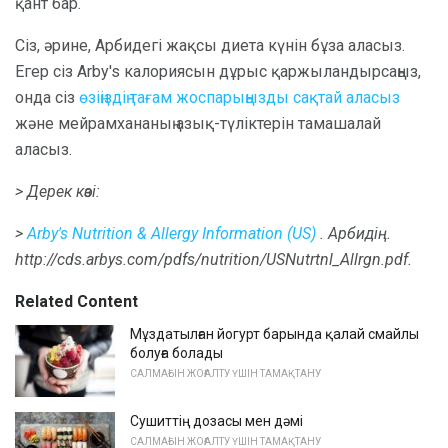
қант бар.
Сіз, әрине, Арбидегі жақсы диета күнін бұза аласыз.
Егер сіз Arby's калориясын дұрыс қаржыландырсаңыз,
онда сіз
өзіңіздің тағам жоспарыңызды сақтай аласыз
және мейрамхананың азық-түліктерін тамашалай
аласыз.
> Дерек көзі:
>
Arby's Nutrition & Allergy Information (US)
.
Арбидің.
http://cds.arbys.com/pdfs/nutrition/USNutrtnl_Allrgn.pdf.
Related Content
Мұздатылған йогурт барында қалай смайлы
болуға болады
САЛМАҒЫН ЖОҒАЛТУ ҮШІН ТАМАҚТАНУ
Сушиттің дозасы мен дәмі
САЛМАҒЫН ЖОҒАЛТУ ҮШІН ТАМАҚТАНУ