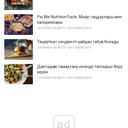
Pei Wei Nutrition Facts: Мәзір таңдаулары мен
калориялары
САЛМАҒЫН ЖОҒАЛТУ ҮШІН ТАМАҚТАНУ
Таңертеңгі сэндвичті қайдан табуға болады
САЛМАҒЫН ЖОҒАЛТУ ҮШІН ТАМАҚТАНУ
Диетадағы тамақтану кезінде тапсырыс беру
керек
САЛМАҒЫН ЖОҒАЛТУ ҮШІН ТАМАҚТАНУ
ad