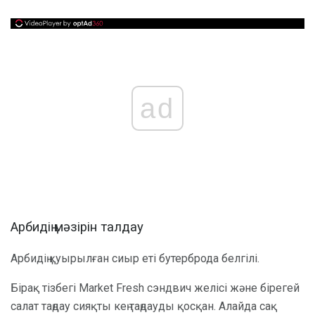
ad
Арбидің мәзірін талдау
Арбидің қуырылған сиыр еті бутерброда белгілі.
Бірақ тізбегі Market Fresh сэндвич желісі және бірегей
салат таңдау сияқты кең таңдауды қосқан. Алайда сақ