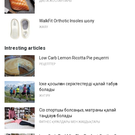
ДИЕТА ЖОСПАРЛАРЫ
WalkFit Orthotic Insoles шолу
ЖАЯУ
Intresting articles
Low Carb Lemon Ricotta Pie рецепті
РЕЦЕПТТЕР
Іске қосылған серіктестерді қалай табуға
болады
ЖҮГІРУ
Сіз спортшы болсаңыз, матраны қалай
таңдауға болады
ФИТНЕС ҚҰРАЛДАРЫ МЕН ЖАБДЫҚТАРЫ