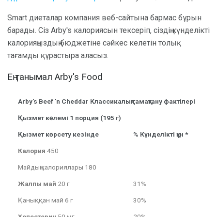
Smart диеталар компания веб-сайтына бармас бұрын
барады. Сіз Arby's калориясын тексеріп, сіздің күнделікті
калорияңыздың бюджетіне сәйкес келетін толық
тағамды құрастыра аласыз.
Ең танымал Arby's Food
Arby's Beef 'n Cheddar Классикалық тамақтану фактілері
Қызмет көлемі 1 порция (195 г)
Қызмет көрсету кезінде
% Күнделікті құн *
Калория
450
Майдың калориялары 180
Жалпы май
20 г
31%
Қаныққан май 6 г
30%
Холестерин
50 мг
20%