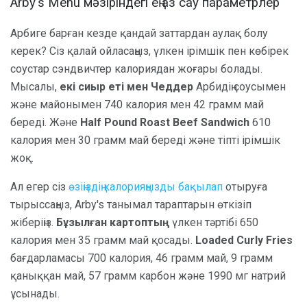
Arby's Menu мәзіріндегі ең аз сау параметрлер
Арбиге барған кезде қандай заттардан аулақ болу
керек? Сіз қалай ойласаңыз, үлкен ірімшік пен көбірек
соустар сэндвичтер калориядан жоғары болады.
Мысалы,
екі сиыр еті мен Чеддер
Арбидің соусымен
және майонымен 740 калория мен 42 грамм май
береді. Және
Half Pound Roast Beef Sandwich
610
калория мен 30 грамм май береді және тіпті ірімшік
жоқ.
Ал егер сіз
өзіңіздің калорияңызды бақылап
отыруға
тырыссаңыз, Arby's танымал тараптарын өткізіп
жіберіңіз.
Бұзылған картоптың
үлкен тәртібі 650
калория мен 35 грамм май қосады.
Loaded Curly Fries
бағдарламасы 700 калория, 46 грамм май, 9 грамм
қаныққан май, 57 грамм карбон және 1990 мг натрий
ұсынады.