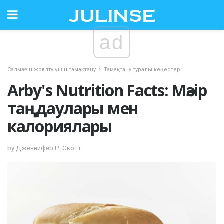
ad
Салмағын жоғалту үшін тамақтану
Тамақтану туралы кеңестер
Arby's Nutrition Facts: Мәзір
таңдаулары мен
калориялары
by Дженнифер Р. Скотт