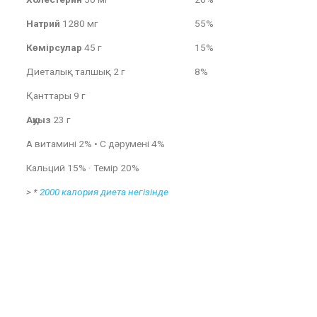
Натрий
1280 мг
55%
Көмірсулар
45 г
15%
Диеталық талшық 2 г
8%
Қанттары 9 г
Ақуыз
23 г
А витамині 2% • С дәрумені 4%
Кальций 15% · Темір 20%
>
*
2000 калория диета негізінде