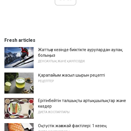
Fresh articles
Жаттығу кезінде биіктікте аурулардан аулақ
болыңыз
ДЕНСАУЛЫҚ ЖӘНЕ ҚАУІПСІЗДІК
Қарапайым жасыл шырын рецепті
РЕЦЕПТТЕР
Ерітінбейтін талшықты артықшылықтар және
көздер
ДИЕТА ЖОСПАРЛАРЫ
Оңтүстік жағажай фактілері: 1 кезең