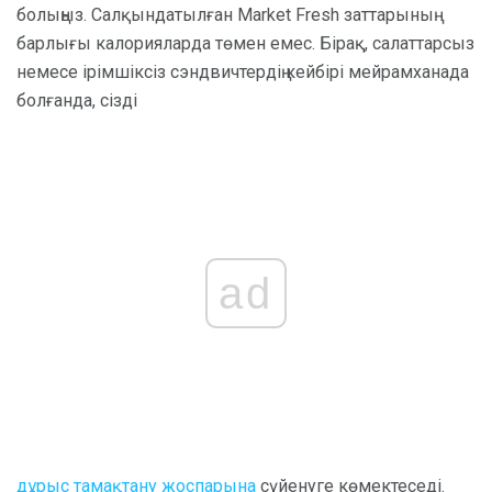
болыңыз. Салқындатылған Market Fresh заттарының
барлығы калорияларда төмен емес. Бірақ, салаттарсыз
немесе ірімшіксіз сэндвичтердің кейбірі мейрамханада
болғанда, сізді
ad
дұрыс тамақтану жоспарына
сүйенуге көмектеседі.