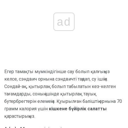
ad
Егер тамақты мүмкіндігінше сау болып қалғыңыз
келсе, сэндвич орнына сэндвичті таңдап, су ішіңіз.
Сондай-ақ, қытырлақ болып табылатын кез-келген
тағамдарды, соның ішінде қытырлақ тауық
бутербрегтерін елемеңіз. Қуырылған бәліштің орнына 70
грамм калория үшін
кішкене бүйірлік салатты
қарастырыңыз.