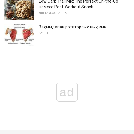
Low Carb Trail Mix: The Perfect On-the-Go
немесе Post-Workout Snack
ДИЕТА ЖОСПАРЛАРЫ
Зақымдалған ротаторлық иық иық
КҮШТІ
ad