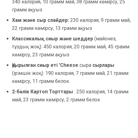
340 калория, 10 грамм май, 38 грамм көмірсу, 25
грамм ақуыз
Хам және сыр слайдер:
230 калория, 9 грамм май,
22 грамм көмірсу, 13 грамм ақуыз
Классикалық сиыр және шеддер
(майонез,
тұздық жоқ):
450 калория, 20 грамм май, 45 грамм
көмірсу, 23 грамм ақуыз
Қуырылған сиыр еті 'Cheese
сыра
сырлары
(ірімшік жоқ): 190 калория, 7 грамм май, 21 грамм
көмірсу, 11 грамм белок
2-бөлік Картоп Торттары
: 250 калория, 14 грамм
май, 23 грамм көмірсу, 2 грамм белок