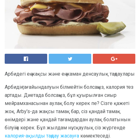
Арбидегі ең жақсы және ең жаман денсаулық таңдаулары
Арбидің тағайындалуын білмейтін болсаңыз, калория тез
артады. Диетада болсаңыз, бұл қуырылған сиыр
мейрамханасынан аулақ болу керек пе? Сізге қажеті
жоқ. Arby's-да жақсы тамақ бар, сіз қандай тамақ
өнімдері және қандай тағамдардан аулақ болатынын
білуіңіз керек. Бұл жылдам нұсқаулық сіз жүргенде
калория-ақылды таңдау жасауға
көмектеседі.