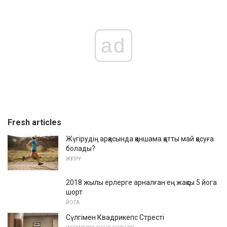
ad
Fresh articles
Жүгірудің арқасында қаншама қатты май қосуға
болады?
ЖҮГІРУ
2018 жылы ерлерге арналған ең жақсы 5 йога
шорт
ЙОГА
Сүлгімен Квадрикепс Стресті