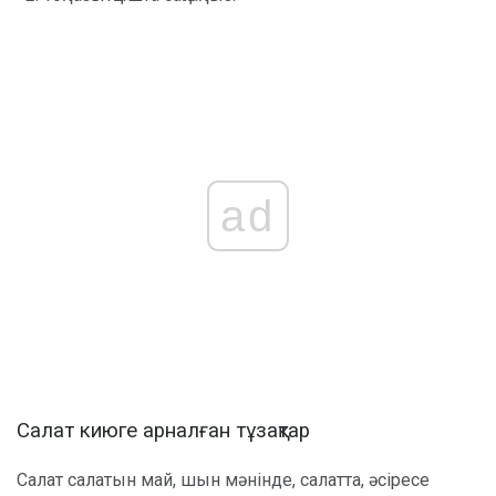
ad
Салат киюге арналған тұзақтар
Салат салатын май, шын мәнінде, салатта, әсіресе