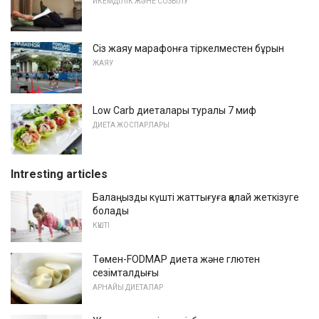
ИКЕМДІЛІК ЖӘНЕ СОЗЫЛУ
Сіз жаяу марафонға тіркелместен бұрын
ЖАЯУ
Low Carb диеталары туралы 7 миф
ДИЕТА ЖОСПАРЛАРЫ
Intresting articles
Балаңызды күшті жаттығуға қалай жеткізуге
болады
КҮШТІ
Төмен-FODMAP диета және глютен
сезімталдығы
АРНАЙЫ ДИЕТАЛАР