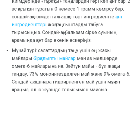
киімдерінде «тұрақты» таңқалардан гөрі көп қант бар. 2
ас қасықтан тұратын 0 немесе 1 грамм көмірсу бар,
сондай-ақ тізімдегі алғашқы төрт ингредиентте
қант
ингредиенттері
жоқ таңғыштарды табуға
тырысыңыз. Сондай-ақ, бальзам сірке суының
құрамында қант бар екенін ескеріңіз.
Мұнай түрі: салаттардың таңу үшін ең жақсы
майлары
бірқалыпты майлар
мен аз мөлшерде
омега-6 майларына ие. Зәйтүн майы - бұл жақсы
таңдау, 73% моноинтезделген май және 9% омега-6.
Сондай-ақ, ішінара гидрирленген май үшін мұқият
қараңыз, ол іс жүзінде толығымен майсыз.