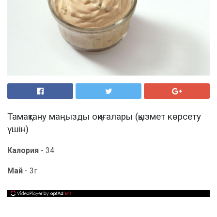
Тамақтану маңызды оқиғалары (қызмет көрсету
үшін)
Калория
- 34
Май
- 3г