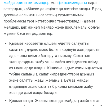
майда еритін витаминдер
мен
фитохимиядағы
нәрлі
заттардың көбінесе денеңізге қол жеткізе алады. Бірақ
дүкеннен алынатын салаттың сұрыпталымы
проблемасы төрт категорияға теңестіріледі - қызмет
мөлшері, қант, аз-көп майлар және проблемалық болуы
мүмкін басқа ингредиенттер.
Қызмет көрсететін өлшем: Әдетте салауатты
салаттың дұрыс емес болып көрінуін жеңілдететін
әдіс - оны киімге батыруға тырысу. Салаттың
жапырақтарын жабу үшін майға негізделген киімді
аз мөлшерде алады. Кішкене ыдыс-аяқты ыдыстың
түбіне салыңыз, салат ингредиенттерін қосыңыз
және салатты жақсы жағыңыз. Бұл аз майды
қолданады және салатта біркелкі киіммен жабу
кезінде дәмі жақсы болады.
Қосылған қант: Жалпы алғанда, майдың азайтылған