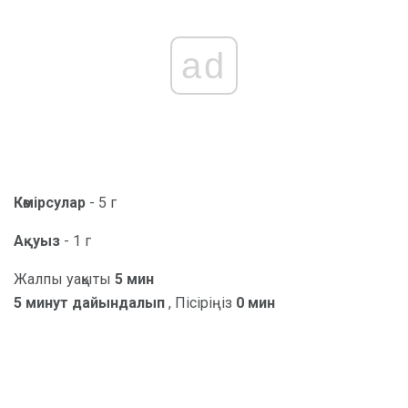
ad
Көмірсулар
- 5 г
Ақуыз
- 1 г
Жалпы уақыты
5 мин
5 минут дайындалып
, Пісіріңіз
0 мин