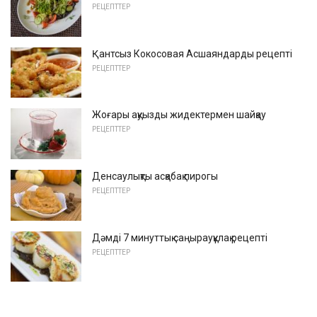
РЕЦЕПТТЕР
Қантсыз Кокосовая Асшаяндарды рецепті
РЕЦЕПТТЕР
Жоғары ақуызды жидектермен шайқау
РЕЦЕПТТЕР
Денсаулықты асқабақ пирогы
РЕЦЕПТТЕР
Дәмді 7 минуттық саңырауқұлақ рецепті
РЕЦЕПТТЕР