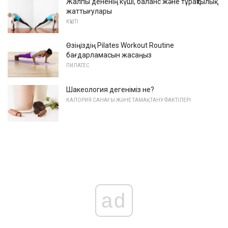
Жалпы дененің күші, баланс және тұрақтылық
жаттығулары
КҮШТІ
Өзіңіздің Pilates Workout Routine
бағдарламасын жасаңыз
ПИЛАТЕС
Шакеология дегеніміз не?
КАЛОРИЯ САНАҒЫ ЖӘНЕ ТАМАҚТАНУ ФАКТІЛЕРІ
ad