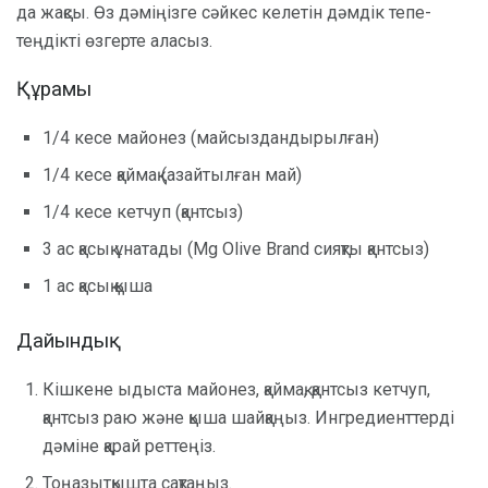
да жақсы. Өз дәміңізге сәйкес келетін дәмдік тепе-
теңдікті өзгерте аласыз.
Құрамы
1/4 кесе майонез (майсыздандырылған)
1/4 кесе қаймақ (азайтылған май)
1/4 кесе кетчуп (қантсыз)
3 ас қасық ұнатады (Mg Olive Brand сияқты қантсыз)
1 ас қасық қыша
Дайындық
Кішкене ыдыста майонез, қаймақ, қантсыз кетчуп,
қантсыз раю және қыша шайқаңыз. Ингредиенттерді
дәміне қарай реттеңіз.
Тоңазытқышта сақтаңыз.