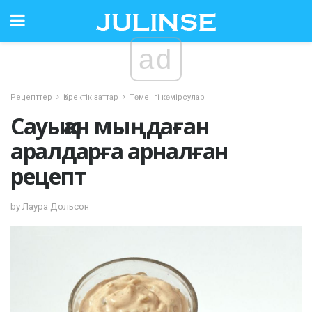
ad
Рецепттер
Қоректік заттар
Төменгі көмірсулар
Сауыққан мыңдаған
аралдарға арналған
рецепт
by Лаура Дольсон