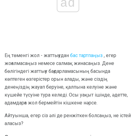
ad
Ең төменгі жол - жаттығудан
бас тартпаңыз
, егер
жоғалмасаңыз немесе салмақ жинасаңыз. Дене
бөлігіндегі жаттығу бағдарламасының басында
көптеген өзгерістер орын алады, және сіздің
денеңіздің жауап беруіне, қалпына келуіне және
күшейе түсуіне тура келеді. Осы уақыт ішінде, әдетте,
адамдарға жол бермейтін кішкене нәрсе.
Айтуынша, егер сіз әлі де ренжіткен болсаңыз, не істей
аласыз?