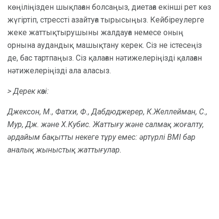
көңіліңізден шықпаған болсаңыз, диетаға екінші рет көз
жүгіртіп, стрессті азайтуға тырысыңыз. Кейбіреулерге
жеке жаттықтырушыны жалдауға немесе оның
орнына аудандық машықтану керек. Сіз не істесеңіз
де, бас тартпаңыз. Сіз қалаған нәтижелеріңізді қалаған
нәтижелеріңізді ала аласыз.
> Дерек көзі:
Джексон, М., Фатхи, Ф., Дабдюджерер, К.Желлейман, С.,
Мур, Дж. және Х.Кубис.
Жаттығу және салмақ жоғалту,
әрдайым бақытты некеге тұру емес: әртүрлі BMI бар
аналық жыныстық жаттығулар.