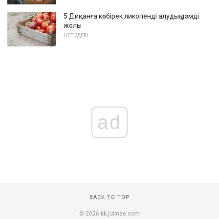
5 Диқанға көбірек ликопенді алудың дәмді
жолы
НЕГІЗДЕРІ
ad
BACK TO TOP
© 2026 kk.julinse.com