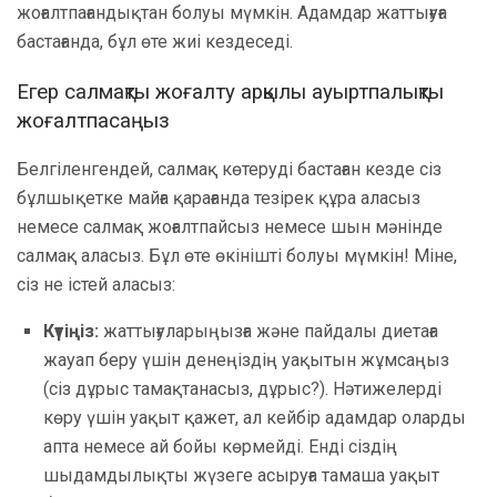
жоғалтпағандықтан болуы мүмкін. Адамдар жаттығуға
бастағанда, бұл өте жиі кездеседі.
Егер салмақты жоғалту арқылы ауыртпалықты
жоғалтпасаңыз
Белгіленгендей, салмақ көтеруді бастаған кезде сіз
бұлшықетке майға қарағанда тезірек құра аласыз
немесе салмақ жоғалтпайсыз немесе шын мәнінде
салмақ аласыз. Бұл өте өкінішті болуы мүмкін! Міне,
сіз не істей аласыз:
Күтіңіз:
жаттығуларыңызға және пайдалы диетаға
жауап беру үшін денеңіздің уақытын жұмсаңыз
(сіз дұрыс тамақтанасыз, дұрыс?). Нәтижелерді
көру үшін уақыт қажет, ал кейбір адамдар оларды
апта немесе ай бойы көрмейді. Енді сіздің
шыдамдылықты жүзеге асыруға тамаша уақыт