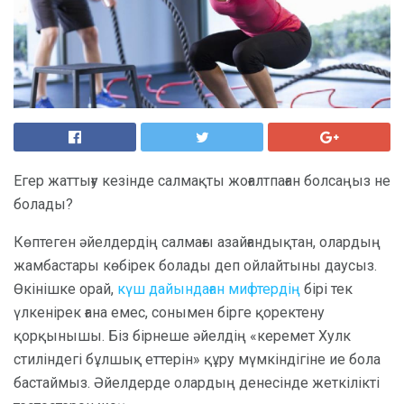
Егер жаттығу кезінде салмақты жоғалтпаған болсаңыз не
болады?
Көптеген әйелдердің салмағы азайғандықтан, олардың
жамбастары көбірек болады деп ойлайтыны даусыз.
Өкінішке орай,
күш дайындаған мифтердің
бірі тек
үлкенірек ғана емес, сонымен бірге қоректену
қорқынышы. Біз бірнеше әйелдің «керемет Хулк
стиліндегі бұлшық еттерін» құру мүмкіндігіне ие бола
бастаймыз. Әйелдерде олардың денесінде жеткілікті