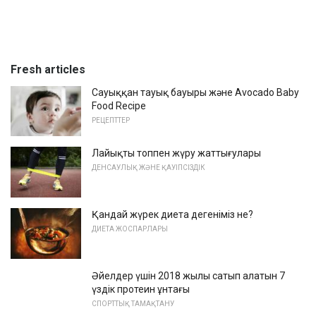
Fresh articles
Сауыққан тауық бауыры және Avocado Baby
Food Recipe
РЕЦЕПТТЕР
Лайықты топпен жүру жаттығулары
ДЕНСАУЛЫҚ ЖӘНЕ ҚАУІПСІЗДІК
Қандай жүрек диета дегеніміз не?
ДИЕТА ЖОСПАРЛАРЫ
Әйелдер үшін 2018 жылы сатып алатын 7
үздік протеин ұнтағы
СПОРТТЫҚ ТАМАҚТАНУ