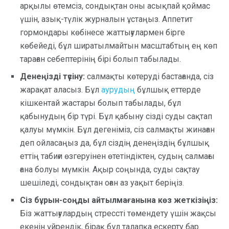
арқылы өтемсіз, сондықтан оны асықпай қоймас
үшін, азық-түлік журналын ұстаңыз. Аппетит
гормондары көбінесе жаттығулармен бірге
көбейеді, бұл ширатылмайтын масштабтың ең көп
тараған себептерінің бірі болып табылады.
Денеңізді түсіну:
салмақты көтеруді бастағанда, сіз
жарақат аласыз. Бұл
аурудың
бұлшық еттерде
кішкентай жастары болып табылады, бұл
қабынудың бір түрі. Бұл қабыну сізді суды сақтап
қалуы мүмкін. Бұл дегеніміз, сіз салмақты жинаған
деп ойласаңыз да, бұл сіздің денеңіздің бұлшық
еттің табиғи өзгеруінен өтетіндіктен, судың салмағы
ғана болуы мүмкін. Ақыр соңында, суды сақтау
шешіледі, сондықтан оған аз уақыт беріңіз.
Сіз бұрын-соңды айтылмағанына көз жеткізіңіз:
Біз жаттығулардың стрессті төмендету үшін жақсы
екенін үйрендік, бірақ бұл талапқа ескерту бар.