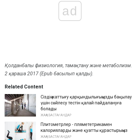
ad
Қолданбалы физиология, тамақтану және метаболизм.
2 қараша 2017 (Epub басылып қалды).
Related Content
Сіздің жаттығу қарқындылығыңызды бақылау
үшін сөйлесу тестін қалай пайдалануға
болады
ЖАҢА БАСТАҒАНДАР
Плитометрлер - плямететрикамен
калорияларды және қуатты құрастырыңыз
ЖАҢА БАСТАҒАНДАР