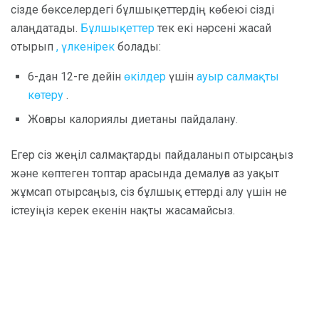
сізде бөкселердегі бұлшықеттердің көбеюі сізді
алаңдатады.
Бұлшықеттер
тек екі нәрсені жасай
отырып
, үлкенірек
болады:
6-дан 12-ге дейін
өкілдер
үшін
ауыр салмақты
көтеру
.
Жоғары калориялы диетаны пайдалану.
Егер сіз жеңіл салмақтарды пайдаланып отырсаңыз
және көптеген топтар арасында демалуға аз уақыт
жұмсап отырсаңыз, сіз бұлшық еттерді алу үшін не
істеуіңіз керек екенін нақты жасамайсыз.