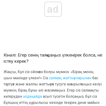
ad
Кінәлі: Егер сенің таяқшаңыз үлкенірек болса, не
істеу керек?
Жақсы, бұл сіз ойлаған болуы мүмкін: «Бірақ менің
шын мәнінде үлкен!» Сіз
салмақ жаттығуларынан
бас
тартуға және жалпы жаттығуға түсуге азғырылғыңыз келуі
мүмкін, бірақ бұны әлі жасамаңыз. Егер сіз салмақты
көтеруден
әлдеқайда
асып түсетін болсаңыз, бұл сіз
бұлшық еттің құрылысы кезінде тезірек дене майын