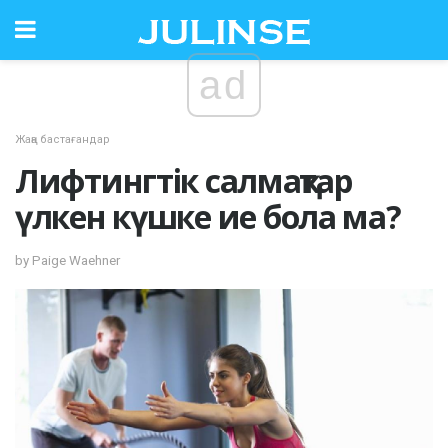
ad
Жаңа бастағандар
Лифтингтік салмақтар
үлкен күшке ие бола ма?
by Paige Waehner