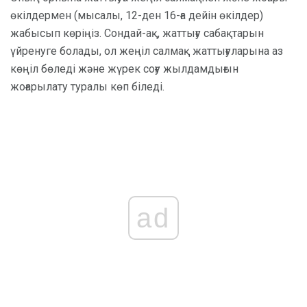
өкілдермен (мысалы, 12-ден 16-ға дейін өкілдер)
жабысып көріңіз. Сондай-ақ, жаттығу сабақтарын
үйренуге болады, ол жеңіл салмақ жаттығуларына аз
көңіл бөледі және жүрек соғу жылдамдығын
жоғарылату туралы көп біледі.
ad