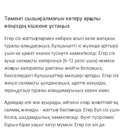
Төменгі сызық салмағын көтеру арқылы
өзіңіздің кішкене ұстаңыз
Егер сіз жаттығулармен көбірек асып келе жатқаны
туралы алаңдасаңыз, бұлшықетті іс жүзінде арттыру
үшін не қажет екенін түсінуге көмектеседі. Егер сіз
ауыр салмақты көтерсеңіз (6-12 репс үшін) немесе
жоғары калориялы диетаны жейтін болсаңыз,
бөкселердегі бұлшықеттер мөлшері артады. Егер сіз
жеңіл салмақты қолдансаңыз, әдетте өзіңіздің
тереңдігіңіз туралы алаңдамауыңыз керек емес.
Адамдар өте жиі ауырады, өйткені олар жоғалтпай-ақ
салмақ жинады - жаттығу бастағанда. Егер бұл сіз үшін
болса, шыдамдылық көмектеседі. Фунт түсірілмес
бұрын біраз уақыт кетуі мүмкін. Егер сіз әлі де