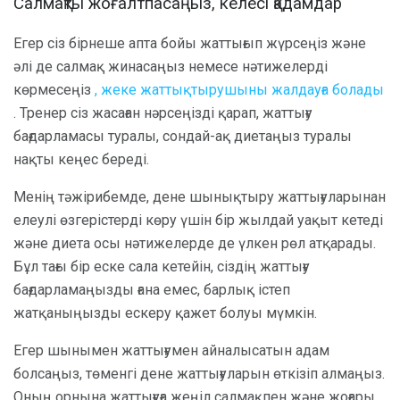
Салмақты жоғалтпасаңыз, келесі қадамдар
Егер сіз бірнеше апта бойы жаттығып жүрсеңіз және
әлі де салмақ жинасаңыз немесе нәтижелерді
көрмесеңіз
, жеке жаттықтырушыны жалдауға болады
. Тренер сіз жасаған нәрсеңізді қарап, жаттығу
бағдарламасы туралы, сондай-ақ диетаңыз туралы
нақты кеңес береді.
Менің тәжірибемде, дене шынықтыру жаттығуларынан
елеулі өзгерістерді көру үшін бір жылдай уақыт кетеді
және диета осы нәтижелерде де үлкен рөл атқарады.
Бұл тағы бір еске сала кетейін, сіздің жаттығу
бағдарламаңызды ғана емес, барлық істеп
жатқаныңызды ескеру қажет болуы мүмкін.
Егер шынымен жаттығумен айналысатын адам
болсаңыз, төменгі дене жаттығуларын өткізіп алмаңыз.
Оның орнына жаттығуға жеңіл салмақпен және жоғары