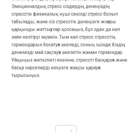
Эмоционалдық стресс сіздердің денеңіздің
стресстік физикалық күші секілді стресс болып
табылады, және сіз стресстік денеңізге жоғары
қарқынды жаттығулар қоссаңыз, бұл одан да көп
зиян келтіруі мүмкін. Тым көп стресс стресстің
гормондарын босатуға әкеледі, соның ішінде біздің
денемізді май сақтауға әкелетін жаман гормондар.
Ұйқыңыз жеткілікті екеніне, стрессті басқаруға және
басқа нәрселерді өзіңізге жақсы қарауға
тырысыңыз.