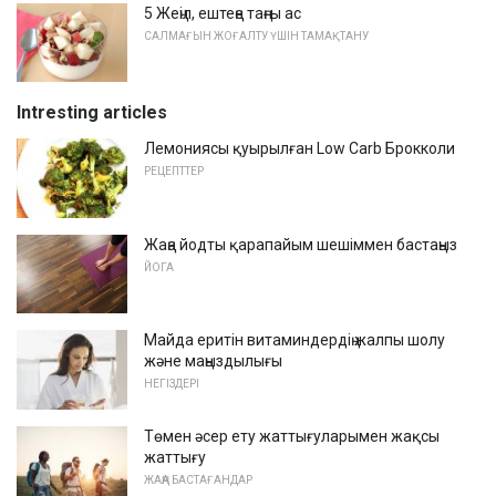
5 Жеңіл, ештеңе таңғы ас
САЛМАҒЫН ЖОҒАЛТУ ҮШІН ТАМАҚТАНУ
Intresting articles
Лемониясы қуырылған Low Carb Брокколи
РЕЦЕПТТЕР
Жаңа йодты қарапайым шешіммен бастаңыз
ЙОГА
Майда еритін витаминдердің жалпы шолу
және маңыздылығы
НЕГІЗДЕРІ
Төмен әсер ету жаттығуларымен жақсы
жаттығу
ЖАҢА БАСТАҒАНДАР