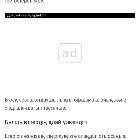
тестостерон жоқ.
ad
Бірақ осы алаңдаушылықты біршама алайық және
сізді алаңдатып тастаңыз.
Бұлшықеттердің қалай үлкендігі
Егер сіз өзіңіздің сіңірілуіңізге алаңдап отырсаңыз,