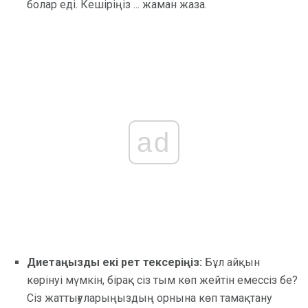
болар еді. Кешіріңіз ... жаман жаза.
ad
Диетаңызды екі рет тексеріңіз:
Бұл айқын
көрінуі мүмкін, бірақ сіз тым көп жейтін емессіз бе?
Сіз жаттығуларыңыздың орнына көп тамақтану