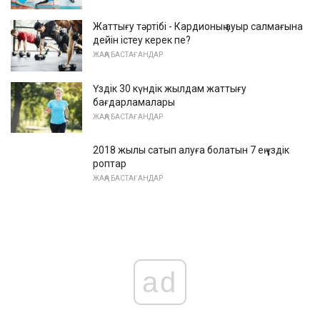
Жаттығу тәртібі - Кардионың ауыр салмағына
дейін істеу керек пе?
ЖАҢА БАСТАҒАНДАР
Үздік 30 күндік жылдам жаттығу
бағдарламалары
ЖАҢА БАСТАҒАНДАР
2018 жылы сатып алуға болатын 7 ең үздік
роптар
ЖАҢА БАСТАҒАНДАР
ad