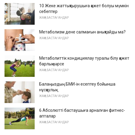
10 Жеке жаттықтырушыға қажет болуы мүмкін
себептер
ЖАҢА БАСТАҒАНДАР
Метаболизм дене салмағын анықтайды ма?
ЖАҢА БАСТАҒАНДАР
Метаболиттік кондициялау туралы білу қажет
барлық нәрсе
ЖАҢА БАСТАҒАНДАР
Балаңыздың БМИ-ін есептеу бойынша
нұсқаулық
ЖАҢА БАСТАҒАНДАР
6 Абсолютті бастаушыға арналған фитнес-
апталар
ЖАҢА БАСТАҒАНДАР