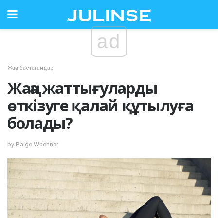
ad
Жаңа бастағандар
Жаңа жаттығуларды
өткізуге қалай құтылуға
болады?
by Paige Waehner