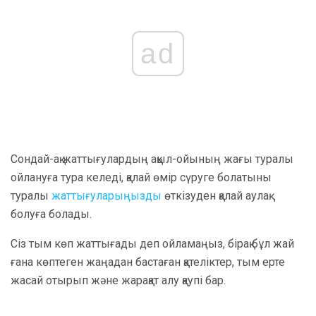
ad
Сондай-ақ жаттығулардың ақыл-ойының жағы туралы
ойлануға тура келеді, қалай өмір сүруге болатыны
туралы
жаттығуларыңызды
өткізуден қалай аулақ
болуға болады.
Сіз тым көп жаттығады деп ойламаңыз, бірақ бұл жай
ғана көптеген жаңадан бастаған қателіктер, тым ерте
жасай отырып және жарақат алу қаупі бар.