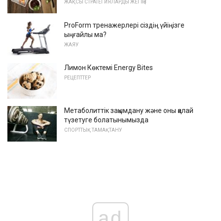
ЖАҚСЫ СТРАТЕГИЯЛАРДЫ ЖЕГІҢІЗ
ProForm тренажерлері сіздің үйіңізге
ыңғайлы ма?
ЖАЯУ
Лимон Көктемі Energy Bites
РЕЦЕПТТЕР
Метаболиттік зақымдану және оны қалай
түзетуге болатынымызда
СПОРТТЫҚ ТАМАҚТАНУ
ad