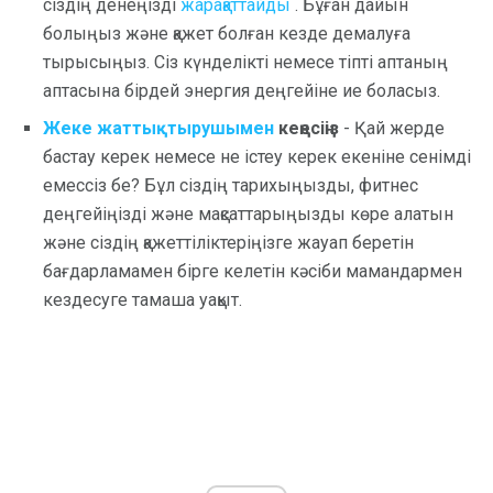
сіздің денеңізді
жарақаттайды
. Бұған дайын
болыңыз және қажет болған кезде демалуға
тырысыңыз. Сіз күнделікті немесе тіпті аптаның
аптасына бірдей энергия деңгейіне ие боласыз.
Жеке жаттықтырушымен
кеңесіңіз
- Қай жерде
бастау керек немесе не істеу керек екеніне сенімді
емессіз бе? Бұл сіздің тарихыңызды, фитнес
деңгейіңізді және мақсаттарыңызды көре алатын
және сіздің қажеттіліктеріңізге жауап беретін
бағдарламамен бірге келетін кәсіби мамандармен
кездесуге тамаша уақыт.