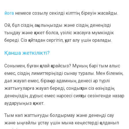
йога
немесе созылу секілді кілттің біреуін жасайды.
Ой, бұл сіздің ақылыңызды және сіздің денеңізді
тыңдау және қажет болса, үзіліс жасауға мүмкіндік
береді. Сіз қайтадан сергітіп, қуат алу үшін оралады.
Қанша жеткілікті?
Сонымен, бұған қалай қарайсыз? Мұның бәрі тым алыс
емес, сіздің лимиттеріңізді сынау туралы. Мен білемін,
дәл жауап емес, бірақ әр адамның денесі әр түрлі
жаттығуларға жауап береді, сондықтан сіз өзіңіздің
денеңіздің дұрыс емес нәрсесі сияқты сезінгенде назар
аударуыңыз қажет.
Тым көп жаттығуды болдырмау және денеңді сау
және ыңғайлы ұстау үшін мына кеңестерді қолданып