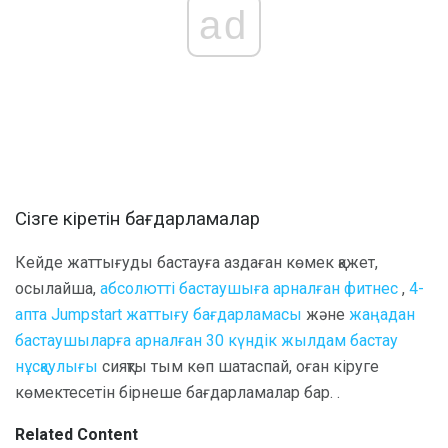
ad
Сізге кіретін бағдарламалар
Кейде жаттығуды бастауға аздаған көмек қажет,
осылайша,
абсолютті бастаушыға арналған фитнес
,
4-
апта Jumpstart жаттығу бағдарламасы
және
жаңадан
бастаушыларға арналған 30 күндік жылдам бастау
нұсқаулығы
сияқты тым көп шатаспай, оған кіруге
көмектесетін бірнеше бағдарламалар бар. .
Related Content