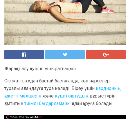
Жарақат алу қаупіне ұшыратпаңыз
Сіз жаттығудан бастай бастағанда, көп нәрселер
туралы алаңдауға тура келеді. Біреу үшін
кардионың
қажетті мөлшерін
және
күшті оқытудың
дұрыс түрін
қамтитын
тиімді бағдарламаны
қалай құруға болады.