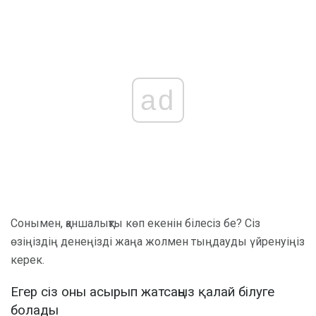
ad
Сонымен, қаншалықты көп екенін білесіз бе? Сіз
өзіңіздің денеңізді жаңа жолмен тыңдауды үйренуіңіз
керек.
Егер сіз оны асырып жатсаңыз қалай білуге ​​
болады