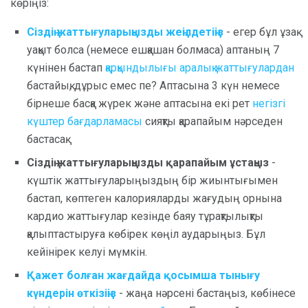
көріңіз:
Сіздің жаттығуларыңызды жеңілдетіңіз
- егер бұл ұзақ
уақыт болса (немесе ешқашан болмаса) аптаның 7
күнінен бастап
қарқындылығы аралық жаттығулардан
бастайық, дұрыс емес пе? Аптасына 3 күн немесе
бірнеше басқа жүрек және аптасына екі рет
негізгі
күштер бағдарламасы
сияқты қарапайым нәрседен
бастасақ.
Сіздің жаттығуларыңызды қарапайым ұстаңыз
-
күштік жаттығуларыңыздың бір жиынтығымен
бастап, көптеген калорияларды жағудың орнына
кардио жаттығулар кезінде баяу тұрақтылықты
қалыптастыруға көбірек көңіл аударыңыз. Бұл
кейінірек келуі мүмкін.
Қажет болған жағдайда қосымша тынығу
күндерін өткізіңіз
- жаңа нәрсені бастаңыз, көбінесе