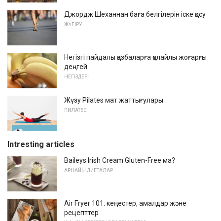
Джордж Шеханнан баға белгілерін іске қосу
ЖҮГІРУ
Негізгі пайдалы қазбаларға қолайлы жоғарғы
деңгей
НЕГІЗДЕРІ
Жүзу Pilates мат жаттығулары
ПИЛАТЕС
Intresting articles
Baileys Irish Cream Gluten-Free ма?
АРНАЙЫ ДИЕТАЛАР
Air Fryer 101: кеңестер, амалдар және
рецепттер