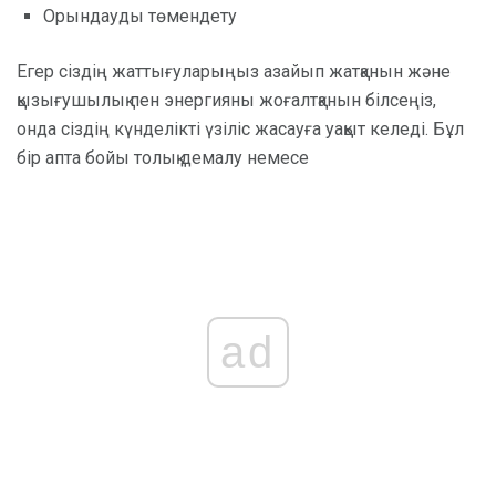
Орындауды төмендету
Егер сіздің жаттығуларыңыз азайып жатқанын және
қызығушылық пен энергияны жоғалтқанын білсеңіз,
онда сіздің күнделікті үзіліс жасауға уақыт келеді. Бұл
бір апта бойы толық демалу немесе
ad