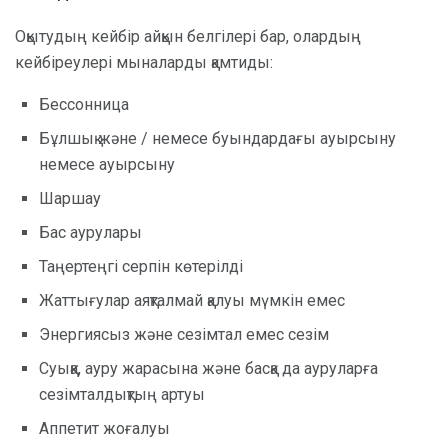
Оқытудың кейбір айқын белгілері бар, олардың
кейбіреулері мыналарды қамтиды:
Бессонница
Бұлшық және / немесе буындардағы ауырсыну
немесе ауырсыну
Шаршау
Бас аурулары
Таңертеңгі серпін көтерілді
Жаттығулар аяқталмай қалуы мүмкін емес
Энергиясыз және сезімтал емес сезім
Суыққа, ауру жарасына және басқа да ауруларға
сезімталдықтың артуы
Аппетит жоғалуы